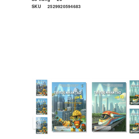
SKU 2529920594683
100000 Câu Hỏi Vì Sao?
Vì sao nước biển có màu xanh và có vị mặn? Vì sao 
trời? Vì sao em bé chưa biết nói? Vì sao phải có xăn
sao...? Vì sao...?
Phía sau hàng loạt câu hỏi Vì sao? Tại sao? Thế nào?
của thế giới tự nhiên và con người dẫn dắt, giải thíc
nhưng không phải ai cũng giải thích cho trẻ hiểu và c