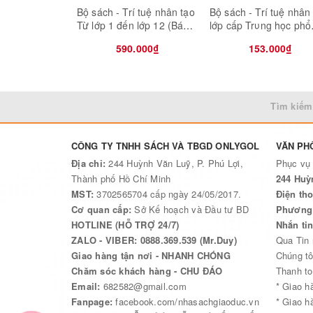
Bộ sách - Trí tuệ nhân tạo
Bộ sách - Trí tuệ nhân
Từ lớp 1 đến lớp 12 (Bán
lớp cấp Trυng học phổ
kèm 3 quyển tập học sinh)
thông lớp 10 11 12 (B
590.000₫
153.000₫
kèm 2 bút bi TL-027)
Tìm kiếm
CÔNG TY TNHH SÁCH VÀ TBGD ONLYGOL
VĂN PH
Địa chỉ:
244 Huỳnh Văn Luỹ, P. Phú Lợi,
Phục vụ
Thành phố Hồ Chí Minh
244 Huỳ
MST:
3702565704 cấp ngày 24/05/2017.
Điện tho
Cơ quan cấp:
Sở Kế hoạch và Đầu tư BD
Phương 
HOTLINE (HỖ TRỢ 24/7)
Nhắn ti
ZALO - VIBER: 0888.369.539 (Mr.Duy)
Qua Tin
Giao hàng tận nơi - NHANH CHÓNG
Chúng tô
Chăm sóc khách hàng - CHU ĐÁO
Thanh to
Email:
682582@gmail.com
* Giao h
Fanpage:
facebook.com/nhasachgiaoduc.vn
* Giao h