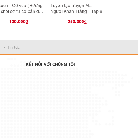
sách - Cờ vua (Hướng
Tuyển tập truyện Ma -
Tuyển tập tru
 chơi cờ từ cơ bản đến
Người Khăn Trắng - Tập 6
Người Khăn Tr
g cao) - Bộ 3 cuốn
130.000₫
250.000₫
250.
• Tin tức
KẾT NỐI VỚI CHÚNG TÔI