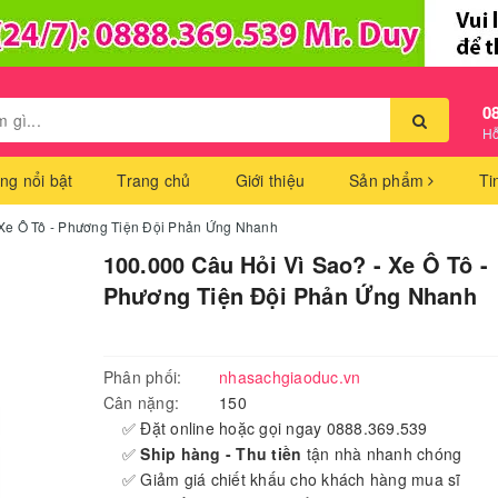
0
Hỗ
ng nổi bật
Trang chủ
Giới thiệu
Sản phẩm
Ti
 Xe Ô Tô - Phương Tiện Đội Phản Ứng Nhanh
100.000 Câu Hỏi Vì Sao? - Xe Ô Tô -
Phương Tiện Đội Phản Ứng Nhanh
Phân phối:
nhasachgiaoduc.vn
Cân nặng:
150
✅ Đặt online hoặc gọi ngay 0888.369.539
✅
Ship hàng - Thu tiền
tận nhà nhanh chóng
✅ Giảm giá chiết khấu cho khách hàng mua sĩ