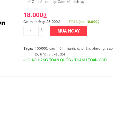
✅ Chi tiết xem tại
Cam kết dịch vụ
18.000₫
28.000₫
Tiết kiệm:
10.000₫
Giá thị trường:
+
MUA NGAY
–
Tags:
100000
,
câu
,
hỏi
,
nhanh
,
ô
,
phản
,
phương
,
sao
tô
,
ứng
,
vì
,
xe
,
đội
✅ GIAO HÀNG TOÀN QUỐC - THANH TOÁN COD