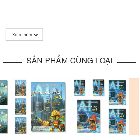
Xem thêm
Mặt Trời mọc ở hướng Đông và lặn ở hướng Tây? Vì sao ông trăng lạ
g thì xe mới chạy được? Vì sao con thằn lần đi được trên trần nhà? 
SẢN PHẨM CÙNG LOẠI
 Là vô vàn khái niệm, hiện tượng thiên nhiên, sự vật, quá trình phát
h cho con trẻ hiểu về vũ trụ quanh ta, những điều tưởng như ai cũng 
hấp nhận lời giải thích ấy.