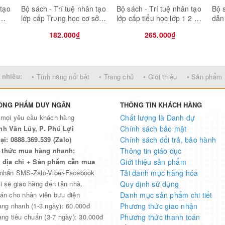
 tạo
Bộ sách - Trí tuệ nhân tạo
Bộ sách - Trí tuệ nhân tạo
Bộ 
lớp cấp Trυng học cơ sở
lớp cấp tiểu học lớp 1 2 3
dẫn
án
lớp 6 7 8 9 (Bán kèm 2 bút
4 5 (Bán kèm 3 bút chì 2B)
nân
182.000₫
265.000₫
bi TL-027)
 nhiều:
• Tính năng nổi bật
• Trang chủ
• Giới thiệu
• Sản phẩm
ÒNG PHẨM DUY NGÂN
THÔNG TIN KHÁCH HÀNG
 mọi yêu cầu khách hàng
Chất lượng là Danh dự
nh Văn Lũy, P. Phú Lợi
Chính sách bảo mật
ại: 0888.369.539 (Zalo)
Chính sách đổi trả, bảo hành
thức mua hàng nhanh:
Thông tin giáo dục
n địa chỉ + Sản phẩm cần mua
Giới thiệu sản phẩm
 nhắn SMS-Zalo-Viber-Facebook
Tải danh mục hàng hóa
i sẽ giao hàng đến tận nhà.
Quy định sử dụng
án cho nhân viên bưu điện
Danh mục sản phẩm chi tiết
àng nhanh (1-3 ngày): 60.000đ
Phương thức giao nhận
àng tiêu chuẩn (3-7 ngày): 30.000đ
Phương thức thanh toán