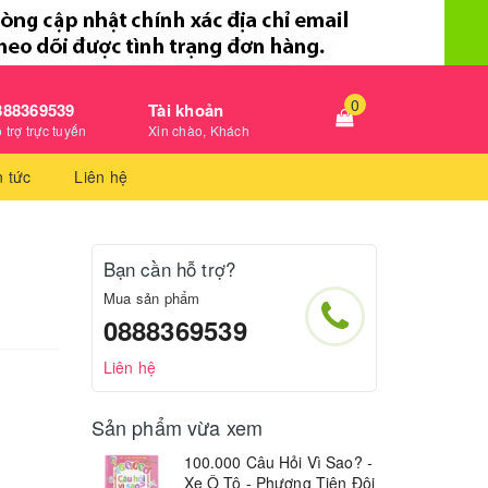
0
888369539
Tài khoản
 trợ trực tuyến
Xin chào, Khách
n tức
Liên hệ
Bạn cần hỗ trợ?
Mua sản phẩm
0888369539
Liên hệ
Sản phẩm vừa xem
100.000 Câu Hỏi Vì Sao? -
Xe Ô Tô - Phương Tiện Đội