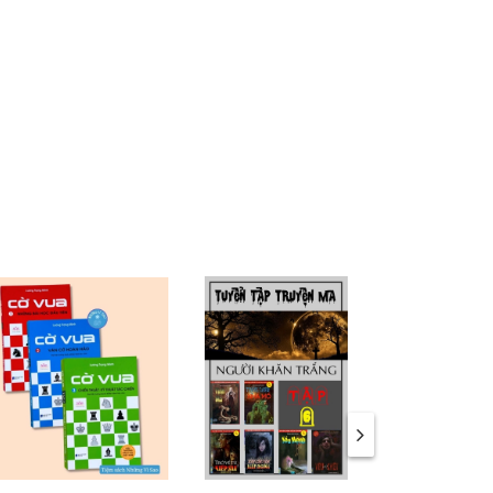
i ở trên
Vì
 triển
biết