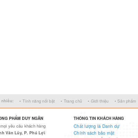
 nhiều:
• Tính năng nổi bật
• Trang chủ
• Giới thiệu
• Sản phẩm
ÒNG PHẨM DUY NGÂN
THÔNG TIN KHÁCH HÀNG
 mọi yêu cầu khách hàng
Chất lượng là Danh dự
nh Văn Lũy, P. Phú Lợi
Chính sách bảo mật