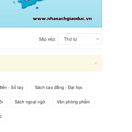
Sắp xếp:
Thứ tự
×
iển - Sổ tay
Sách cao đẳng - Đại học
ỏi
Sách ngoại ngữ
Văn phòng phẩm
c