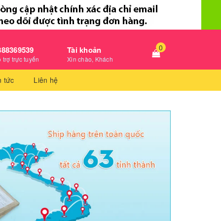
0
888369539
Tài khoản
 trợ trực tuyến
Xin chào, Khách
n tức
Liên hệ