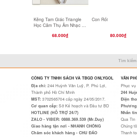
Kẻng Tam Giác Triangle
Con Rối
Học Cảm Thụ Âm Nhạc 7
inch - 18cm
68.000₫
80.000₫
Tìm kiếm
CÔNG TY TNHH SÁCH VÀ TBGD ONLYGOL
VĂN PH
Địa chỉ:
244 Huỳnh Văn Luỹ, P. Phú Lợi,
Phục vụ
Thành phố Hồ Chí Minh
244 Huỳ
MST:
3702565704 cấp ngày 24/05/2017.
Điện tho
Cơ quan cấp:
Sở Kế hoạch và Đầu tư BD
Phương 
HOTLINE (HỖ TRỢ 24/7)
Nhắn ti
ZALO - VIBER: 0888.369.539 (Mr.Duy)
Qua Tin
Giao hàng tận nơi - NHANH CHÓNG
Chúng tô
Chăm sóc khách hàng - CHU ĐÁO
Thanh to