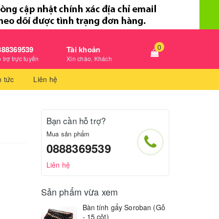
0
888369539
Tài khoản
 trợ trực tuyến
Xin chào, Khách
n tức
Liên hệ
Bạn cần hỗ trợ?
Mua sản phẩm
0888369539
Liên hệ
Sản phẩm vừa xem
Bàn tính gẩy Soroban (Gỗ
- 15 cột)