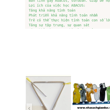
Bàn tính gẩy Abacus, soroban. Giúp bé họ
Lợi ích của việc học ABACUS:  

Tăng khả năng tính toán

Phát triển khả năng tính toán nhẩm

Trẻ có thể thực hiện tính toán con số lớ
Tăng sự tập trung, sự quan sát

Tăng khả năng suy nghĩ và óc tưởng tượng

Tăng khả năng giải quyết vấn đề