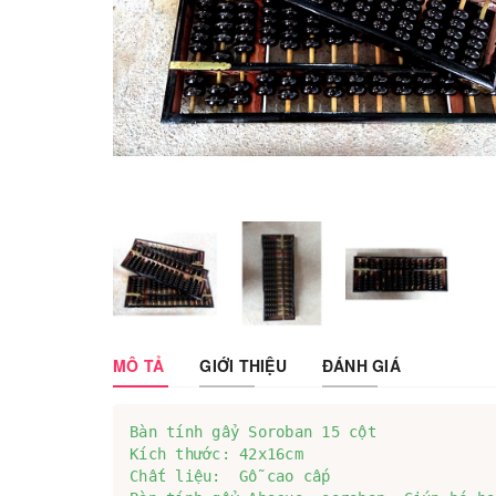
MÔ TẢ
GIỚI THIỆU
ĐÁNH GIÁ
Bàn tính gẩy Soroban 15 cột

Kích thước: 42x16cm

Chất liệu:  Gỗ cao cấp
