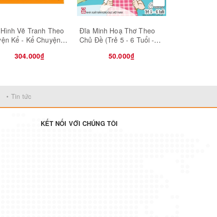
 Hình Vẽ Tranh Theo
Đĩa Minh Hoạ Thơ Theo
Ghế mầm non
yện Kể - Kể Chuyện
Chủ Đề (Trẻ 5 - 6 Tuổi -
giáo
o Tranh
Chủ Đề Quê Hương - Đất
304.000₫
50.000₫
145.
Nước - Bác Hồ ; Chủ Đề
Bé Làm Quen Với Trường
Tiểu Học)
• Tin tức
KẾT NỐI VỚI CHÚNG TÔI