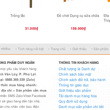
Trống lắc
Đồ chơi Dụng cụ sửa chữa
Đĩa
Tru
The
31.000₫
159.000₫
 nhiều:
• Tính năng nổi bật
• Trang chủ
• Giới thiệu
• Sản phẩm
ÒNG PHẨM DUY NGÂN
THÔNG TIN KHÁCH HÀNG
 mọi yêu cầu khách hàng
Chất lượng là Danh dự
nh Văn Lũy, P. Phú Lợi
Chính sách bảo mật
ại: 0888.369.539 (Zalo)
Chính sách đổi trả, bảo hành
thức mua hàng nhanh:
Thông tin giáo dục
n địa chỉ + Sản phẩm cần mua
Giới thiệu sản phẩm
 nhắn SMS-Zalo-Viber-Facebook
Tải danh mục hàng hóa
i sẽ giao hàng đến tận nhà.
Quy định sử dụng
án cho nhân viên bưu điện
Danh mục sản phẩm chi tiết