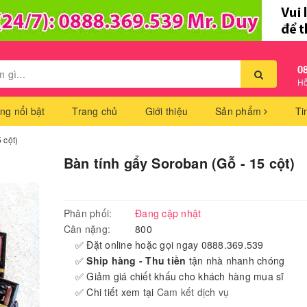
0
Hỗ
ng nổi bật
Trang chủ
Giới thiệu
Sản phẩm
Ti
 cột)
Bàn tính gẩy Soroban (Gỗ - 15 cột)
Phân phối:
Đang cập nhật
Cân nặng:
800
✅ Đặt online hoặc gọi ngay 0888.369.539
✅
Ship hàng - Thu tiền
tận nhà nhanh chóng
✅ Giảm giá chiết khấu cho khách hàng mua sĩ
✅ Chi tiết xem tại
Cam kết dịch vụ