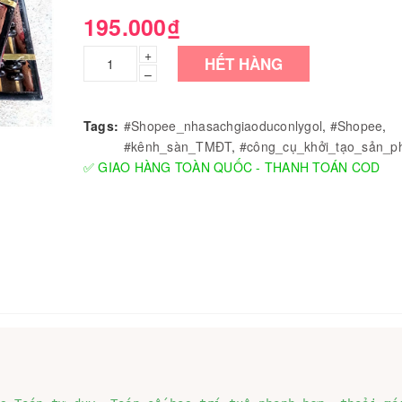
195.000₫
+
HẾT HÀNG
–
Tags:
#Shopee_nhasachgiaoduconlygol
,
#Shopee
,
#kênh_sàn_TMĐT
,
#công_cụ_khởi_tạo_sản_
✅ GIAO HÀNG TOÀN QUỐC - THANH TOÁN COD