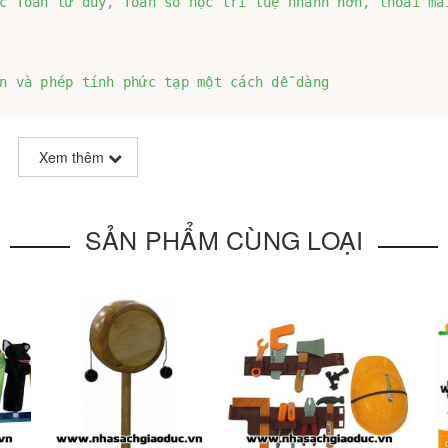
c Toán tư duy, Toán số học trí tuệ nhanh hơn, thoải mái
n và phép tính phức tạp một cách dễ dàng

Xem thêm
SẢN PHẨM CÙNG LOẠI