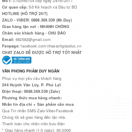
MST:
3702565704 cấp ngày 24/05/2017.
Cơ quan cấp:
Sở Kế hoạch và Đầu tư BD
HOTLINE (HỖ TRỢ 24/7)
ZALO - VIBER: 0888.369.539 (Mr.Duy)
Giao hàng tận nơi - NHANH CHÓNG
Chăm sóc khách hàng - CHU ĐÁO
Email:
682582@gmail.com
Fanpage:
facebook.com/nhasachgiaoduc.vn
CHAT ZALO ĐỄ ĐƯỢC HỖ TRỢ TỐT NHẤT
VĂN PHÒNG PHẨM DUY NGÂN
Phục vụ mọi yêu cầu khách hàng
244 Huỳnh Văn Lũy, P. Phú Lợi
Điện thoại: 0888.369.539 (Zalo)
Phương thức mua hàng nhanh:
Nhắn tin địa chỉ + Sản phẩm cần mua
Qua Tin nhắn SMS-Zalo-Viber-Facebook
Chúng tôi sẽ giao hàng đến tận nhà.
Thanh toán cho nhân viên bưu điện
* Giao hàng nhanh (1-3 ngày): 60.000đ