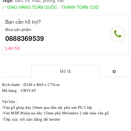
Tags:
bàn
,
c5
,
mẫu
,
phòng
,
văn
✅ GIAO HÀNG TOÀN QUỐC - THANH TOÁN COD
Bạn cần hỗ trợ?
Mua sản phẩm
0888369539
Liên hệ
Mô tả
Kích thước : D140 x R60 x C75cm
Mã hàng : CBVC4T
Vật liệu :
-Ván gỗ ghép dày 18mm qua tẩm sấy phủ sơn PU 3 lớp
-Ván MDF Malaysia dày 15mm phủ Melamine 2 mặt màu vân gỗ
-Tiếp xúc với sàn bằng đế tender