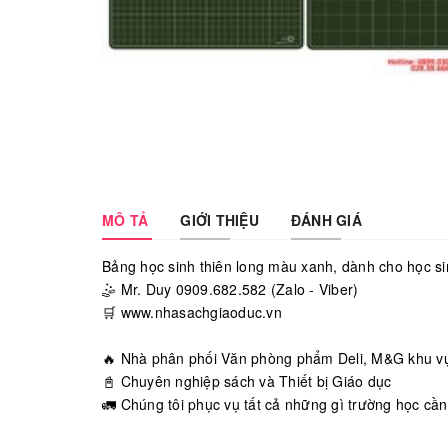
MÔ TẢ
GIỚI THIỆU
ĐÁNH GIÁ
Bảng học sinh thiên long màu xanh, dành cho học sinh
🤹 Mr. Duy 0909.682.582 (Zalo - Viber)
🛒 www.nhasachgiaoduc.vn
🔥 Nhà phân phối Văn phòng phẩm Deli, M&G khu v
📓 Chuyên nghiệp sách và Thiết bị Giáo dục
🚛 Chúng tôi phục vụ tất cả những gì trường học cần