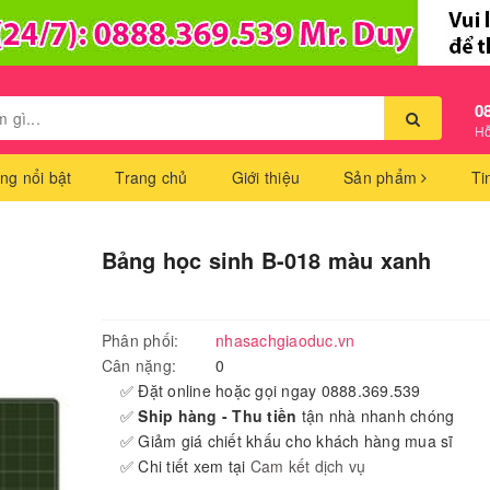
0
Hỗ
ng nổi bật
Trang chủ
Giới thiệu
Sản phẩm
Ti
Bảng học sinh B-018 màu xanh
Phân phối:
nhasachgiaoduc.vn
Cân nặng:
0
✅ Đặt online hoặc gọi ngay 0888.369.539
✅
Ship hàng - Thu tiền
tận nhà nhanh chóng
✅ Giảm giá chiết khấu cho khách hàng mua sĩ
✅ Chi tiết xem tại
Cam kết dịch vụ