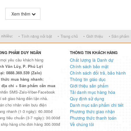
Xem thêm
 nhiều:
• Tính năng nổi bật
• Trang chủ
• Giới thiệu
• Sản phẩm
ÒNG PHẨM DUY NGÂN
THÔNG TIN KHÁCH HÀNG
 mọi yêu cầu khách hàng
Chất lượng là Danh dự
nh Văn Lũy, P. Phú Lợi
Chính sách bảo mật
ại: 0888.369.539 (Zalo)
Chính sách đổi trả, bảo hành
thức mua hàng nhanh:
Thông tin giáo dục
n địa chỉ + Sản phẩm cần mua
Giới thiệu sản phẩm
 nhắn SMS-Zalo-Viber-Facebook
Tải danh mục hàng hóa
i sẽ giao hàng đến tận nhà.
Quy định sử dụng
án cho nhân viên bưu điện
Danh mục sản phẩm chi tiết
àng nhanh (1-3 ngày): 60.000đ
Phương thức giao nhận
àng tiêu chuẩn (3-7 ngày): 30.000đ
Phương thức thanh toán
 ship hàng cho đơn hàng 300.000đ
Về chúng tôi