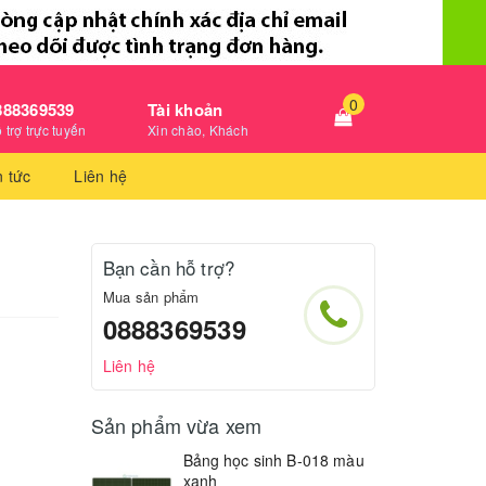
0
888369539
Tài khoản
 trợ trực tuyến
Xin chào, Khách
n tức
Liên hệ
Bạn cần hỗ trợ?
Mua sản phẩm
0888369539
Liên hệ
Sản phẩm vừa xem
Bảng học sinh B-018 màu
xanh