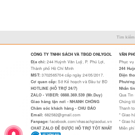
Tìm kiếm
CÔNG TY TNHH SÁCH VÀ TBGD ONLYGOL
VĂN PH
Địa chỉ:
244 Huỳnh Văn Luỹ, P. Phú Lợi,
Phục vụ
Thành phố Hồ Chí Minh
244 Huỳ
MST:
3702565704 cấp ngày 24/05/2017.
Điện tho
Cơ quan cấp:
Sở Kế hoạch và Đầu tư BD
Phương 
HOTLINE (HỖ TRỢ 24/7)
Nhắn ti
ZALO - VIBER: 0888.369.539 (Mr.Duy)
Qua Tin
Giao hàng tận nơi - NHANH CHÓNG
Chúng tô
Chăm sóc khách hàng - CHU ĐÁO
Thanh to
Email:
682582@gmail.com
* Giao h
Fanpage:
facebook.com/nhasachgiaoduc.vn
* Giao h
CHAT ZALO ĐỄ ĐƯỢC HỖ TRỢ TỐT NHẤT
Miễn phí