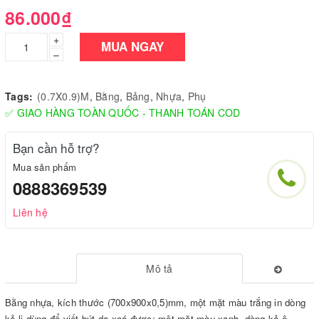
86.000₫
+
MUA NGAY
–
Tags:
(0.7X0.9)M
,
Bằng
,
Bảng
,
Nhựa
,
Phụ
✅ GIAO HÀNG TOÀN QUỐC - THANH TOÁN COD
Bạn cần hỗ trợ?
Mua sản phẩm
0888369539
Liên hệ
Mô tả
Bằng nhựa, kích thước (700x900x0,5)mm, một mặt màu trắng in dòng
kẻ li dùng để viết bút dạ xoá được; một mặt màu xanh, dòng kẻ ô