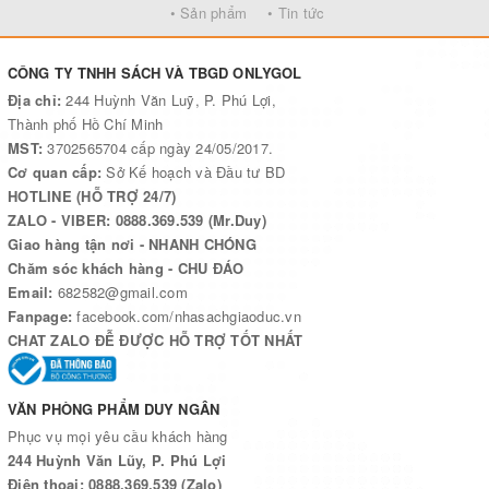
• Sản phẩm
• Tin tức
CÔNG TY TNHH SÁCH VÀ TBGD ONLYGOL
Địa chỉ:
244 Huỳnh Văn Luỹ, P. Phú Lợi,
Thành phố Hồ Chí Minh
MST:
3702565704 cấp ngày 24/05/2017.
Cơ quan cấp:
Sở Kế hoạch và Đầu tư BD
HOTLINE (HỖ TRỢ 24/7)
ZALO - VIBER: 0888.369.539 (Mr.Duy)
Giao hàng tận nơi - NHANH CHÓNG
Chăm sóc khách hàng - CHU ĐÁO
Email:
682582@gmail.com
Fanpage:
facebook.com/nhasachgiaoduc.vn
CHAT ZALO ĐỄ ĐƯỢC HỖ TRỢ TỐT NHẤT
VĂN PHÒNG PHẨM DUY NGÂN
Phục vụ mọi yêu cầu khách hàng
244 Huỳnh Văn Lũy, P. Phú Lợi
Điện thoại: 0888.369.539 (Zalo)