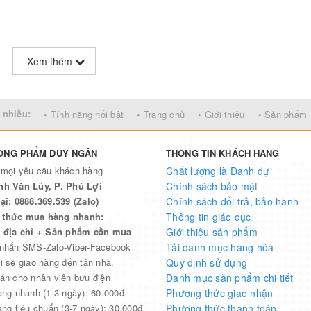
Xem thêm
 nhiều:
• Tính năng nổi bật
• Trang chủ
• Giới thiệu
• Sản phẩm
ÒNG PHẨM DUY NGÂN
THÔNG TIN KHÁCH HÀNG
 mọi yêu cầu khách hàng
Chất lượng là Danh dự
nh Văn Lũy, P. Phú Lợi
Chính sách bảo mật
ại: 0888.369.539 (Zalo)
Chính sách đổi trả, bảo hành
thức mua hàng nhanh:
Thông tin giáo dục
n địa chỉ + Sản phẩm cần mua
Giới thiệu sản phẩm
 nhắn SMS-Zalo-Viber-Facebook
Tải danh mục hàng hóa
i sẽ giao hàng đến tận nhà.
Quy định sử dụng
án cho nhân viên bưu điện
Danh mục sản phẩm chi tiết
àng nhanh (1-3 ngày): 60.000đ
Phương thức giao nhận
àng tiêu chuẩn (3-7 ngày): 30.000đ
Phương thức thanh toán