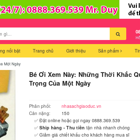
0
Hỗ
ng nổi bật
Trang chủ
Giới thiệu
Sản phẩm
Ti
ủa Một Ngày
Bé Ơi Xem Này: Những Thời Khắc Q
Trọng Của Một Ngày
Phân phối:
nhasachgiaoduc.vn
Cân nặng:
150
✅ Đặt online hoặc gọi ngay 0888.369.539
✅
Ship hàng - Thu tiền
tận nhà nhanh chóng
✅ Giảm giá chiết khấu cho khách hàng mua sĩ