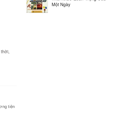
Một Ngày
,
thời
,
ơng tiện