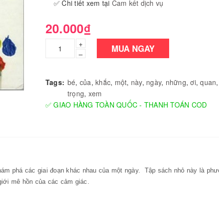
✅ Chi tiết xem tại
Cam kết dịch vụ
20.000₫
+
MUA NGAY
–
Tags:
bé
,
của
,
khắc
,
một
,
này
,
ngày
,
những
,
ơi
,
quan
trọng
,
xem
✅ GIAO HÀNG TOÀN QUỐC - THANH TOÁN COD
khám phá các giai đoạn khác nhau của một ngày. Tập sách nhỏ này là phư
giới mê hồn của các cảm giác.