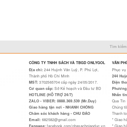
Tìm kiếm
CÔNG TY TNHH SÁCH VÀ TBGD ONLYGOL
VĂN PH
Địa chỉ:
244 Huỳnh Văn Luỹ, P. Phú Lợi,
Phục vụ
Thành phố Hồ Chí Minh
244 Huỳ
MST:
3702565704 cấp ngày 24/05/2017.
Điện tho
Cơ quan cấp:
Sở Kế hoạch và Đầu tư BD
Phương 
HOTLINE (HỖ TRỢ 24/7)
Nhắn ti
ZALO - VIBER: 0888.369.539 (Mr.Duy)
Qua Tin
Giao hàng tận nơi - NHANH CHÓNG
Chúng tô
Chăm sóc khách hàng - CHU ĐÁO
Thanh to
Email:
682582@gmail.com
* Giao h
Fanpage:
facebook.com/nhasachgiaoduc.vn
* Giao h