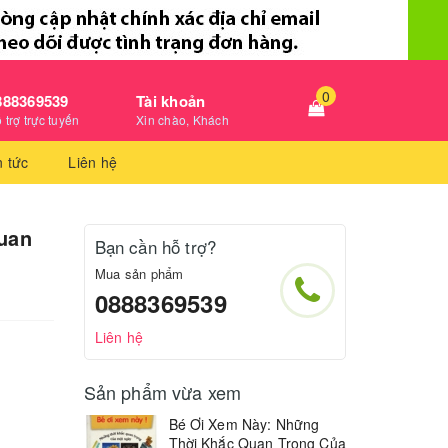
0
888369539
Tài khoản
 trợ trực tuyến
Xin chào, Khách
n tức
Liên hệ
uan
Bạn cần hỗ trợ?
Mua sản phẩm
0888369539
Liên hệ
Sản phẩm vừa xem
Bé Ơi Xem Này: Những
Thời Khắc Quan Trọng Của