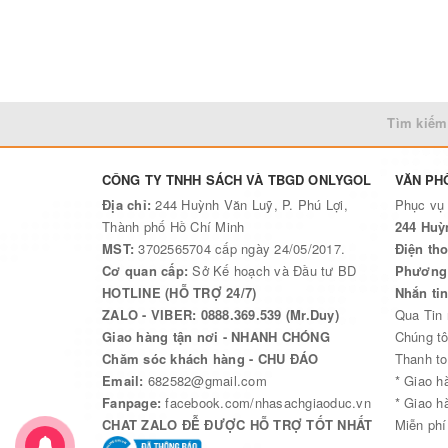
Tìm kiếm
CÔNG TY TNHH SÁCH VÀ TBGD ONLYGOL
VĂN PH
Địa chỉ:
244 Huỳnh Văn Luỹ, P. Phú Lợi,
Phục vụ
Thành phố Hồ Chí Minh
244 Huỳ
MST:
3702565704 cấp ngày 24/05/2017.
Điện tho
Cơ quan cấp:
Sở Kế hoạch và Đầu tư BD
Phương 
HOTLINE (HỖ TRỢ 24/7)
Nhắn ti
ZALO - VIBER: 0888.369.539 (Mr.Duy)
Qua Tin
Giao hàng tận nơi - NHANH CHÓNG
Chúng tô
Chăm sóc khách hàng - CHU ĐÁO
Thanh to
Email:
682582@gmail.com
* Giao h
Fanpage:
facebook.com/nhasachgiaoduc.vn
* Giao h
CHAT ZALO ĐỄ ĐƯỢC HỖ TRỢ TỐT NHẤT
Miễn phí