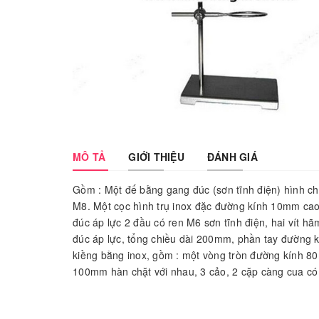
MÔ TẢ
GIỚI THIỆU
ĐÁNH GIÁ
Gồm : Một đế bằng gang đúc (sơn tĩnh điện) hình c
M8. Một cọc hình trụ inox đặc đường kính 10mm ca
đúc áp lực 2 đầu có ren M6 sơn tĩnh điện, hai vít
đúc áp lực, tổng chiều dài 200mm, phần tay đường
kiềng bằng inox, gồm : một vòng tròn đường kính 
100mm hàn chặt với nhau, 3 cảo, 2 cặp càng cua có 