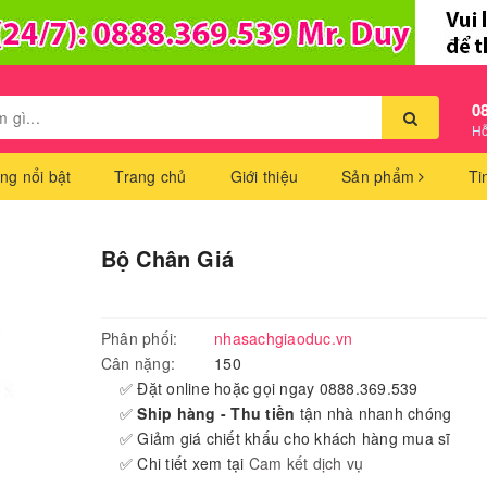
0
Hỗ
ng nổi bật
Trang chủ
Giới thiệu
Sản phẩm
Ti
Bộ Chân Giá
Phân phối:
nhasachgiaoduc.vn
Cân nặng:
150
✅ Đặt online hoặc gọi ngay 0888.369.539
✅
Ship hàng - Thu tiền
tận nhà nhanh chóng
✅ Giảm giá chiết khấu cho khách hàng mua sĩ
✅ Chi tiết xem tại
Cam kết dịch vụ