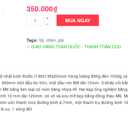
350.000₫
+
MUA NGAY
–
Tags:
bộ
,
chân
,
giá
✅ GIAO HÀNG TOÀN QUỐC - THANH TOÁN COD
hữ nhật kích thước (190x135x20)mm trọng lượng 850g đến 1000g có 
o 500mm một đầu bo tròn, một đầu ren M8 dài 13mm. 3 khớp nối b
 hãm M6 bằng kim loại có núm bằng nhựa HI. Hai kẹp ống nghiệm bằn
 kính 10 mm dài 120mm, có vít và ecu mở kẹp bằng đồng thau M6. M
80mm uốn thanh inox đường kính 4,7mm, một thanh trụ đường kính 
lò xo, 1 vòng đốt