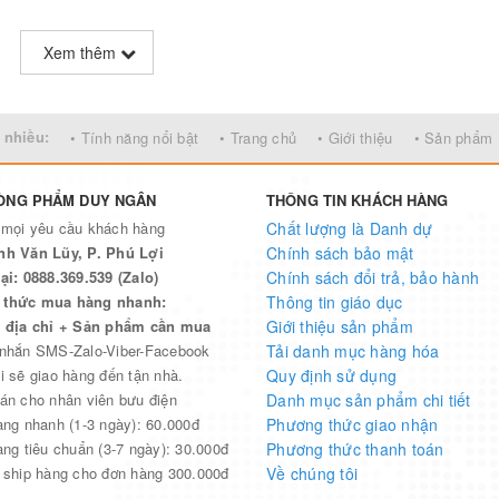
Xem thêm
 nhiều:
• Tính năng nổi bật
• Trang chủ
• Giới thiệu
• Sản phẩm
ÒNG PHẨM DUY NGÂN
THÔNG TIN KHÁCH HÀNG
 mọi yêu cầu khách hàng
Chất lượng là Danh dự
nh Văn Lũy, P. Phú Lợi
Chính sách bảo mật
ại: 0888.369.539 (Zalo)
Chính sách đổi trả, bảo hành
thức mua hàng nhanh:
Thông tin giáo dục
n địa chỉ + Sản phẩm cần mua
Giới thiệu sản phẩm
 nhắn SMS-Zalo-Viber-Facebook
Tải danh mục hàng hóa
i sẽ giao hàng đến tận nhà.
Quy định sử dụng
án cho nhân viên bưu điện
Danh mục sản phẩm chi tiết
àng nhanh (1-3 ngày): 60.000đ
Phương thức giao nhận
àng tiêu chuẩn (3-7 ngày): 30.000đ
Phương thức thanh toán
 ship hàng cho đơn hàng 300.000đ
Về chúng tôi