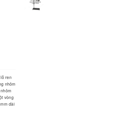
lỗ ren
ằng nhôm
g nhôm
ột vòng
10mm dài