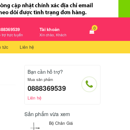
0
888369539
Tài khoản
 trợ trực tuyến
Xin chào, Khách
n tức
Liên hệ
Bạn cần hỗ trợ?
Mua sản phẩm
0888369539
Liên hệ
Sản phẩm vừa xem
Bộ Chân Giá