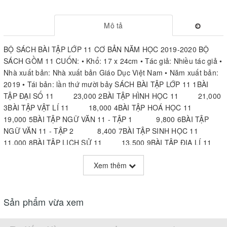
Mô tả
BỘ SÁCH BÀI TẬP LỚP 11 CƠ BẢN NĂM HỌC 2019-2020 BỘ
SÁCH GỒM 11 CUỐN: • Khổ: 17 x 24cm • Tác giả: Nhiều tác giả •
Nhà xuất bản: Nhà xuất bản Giáo Dục Việt Nam • Năm xuất bản:
2019 • Tái bản: lần thứ mười bảy SÁCH BÀI TẬP LỚP 11 1BÀI
TẬP ĐẠI SỐ 11 23,000 2BÀI TẬP HÌNH HỌC 11 21,000
3BÀI TẬP VẬT LÍ 11 18,000 4BÀI TẬP HOÁ HỌC 11
19,000 5BÀI TẬP NGỮ VĂN 11 - TẬP 1 9,800 6BÀI TẬP
NGỮ VĂN 11 - TẬP 2 8,400 7BÀI TẬP SINH HỌC 11
11,000 8BÀI TẬP LỊCH SỬ 11 13,500 9BÀI TẬP ĐỊA LÍ 11
11 9,500 10BÀI TẬP TIN HỌC 11 8,200 11BÀI TẬP
Xem thêm
TIẾNG ANH 11 14,500 Cộng 155,900
Sản phẩm vừa xem