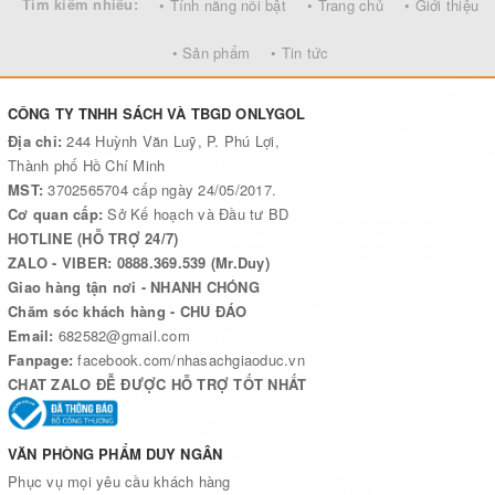
Tìm kiếm nhiều:
• Tính năng nổi bật
• Trang chủ
• Giới thiệu
• Sản phẩm
• Tin tức
CÔNG TY TNHH SÁCH VÀ TBGD ONLYGOL
Địa chỉ:
244 Huỳnh Văn Luỹ, P. Phú Lợi,
Thành phố Hồ Chí Minh
MST:
3702565704 cấp ngày 24/05/2017.
Cơ quan cấp:
Sở Kế hoạch và Đầu tư BD
HOTLINE (HỖ TRỢ 24/7)
ZALO - VIBER: 0888.369.539 (Mr.Duy)
Giao hàng tận nơi - NHANH CHÓNG
Chăm sóc khách hàng - CHU ĐÁO
Email:
682582@gmail.com
Fanpage:
facebook.com/nhasachgiaoduc.vn
CHAT ZALO ĐỄ ĐƯỢC HỖ TRỢ TỐT NHẤT
VĂN PHÒNG PHẨM DUY NGÂN
Phục vụ mọi yêu cầu khách hàng