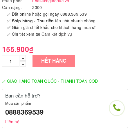
Phân phối:
nhasachgiaoduc.vn
Cân nặng:
2300
✅ Đặt online hoặc gọi ngay 0888.369.539
✅
Ship hàng - Thu tiền
tận nhà nhanh chóng
✅ Giảm giá chiết khấu cho khách hàng mua sĩ
✅ Chi tiết xem tại
Cam kết dịch vụ
155.900₫
+
HẾT HÀNG
–
✅ GIAO HÀNG TOÀN QUỐC - THANH TOÁN COD
Bạn cần hỗ trợ?
Mua sản phẩm
0888369539
Liên hệ