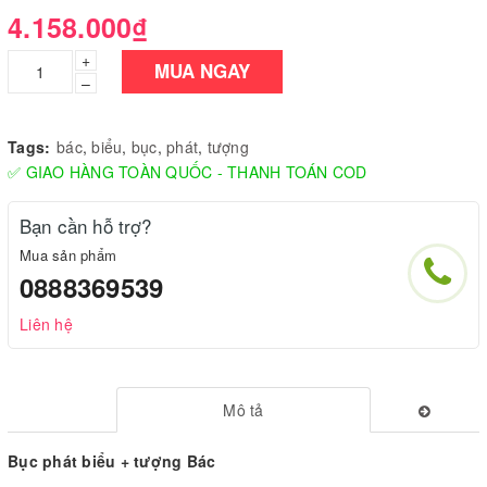
4.158.000₫
+
MUA NGAY
–
Tags:
bác
,
biểu
,
bục
,
phát
,
tượng
✅ GIAO HÀNG TOÀN QUỐC - THANH TOÁN COD
Bạn cần hỗ trợ?
Mua sản phẩm
0888369539
Liên hệ
Mô tả
 phát biểu + tượng Bác
Bục phát biểu + tượng Bác