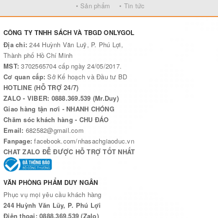
• Sản phẩm
• Tin tức
CÔNG TY TNHH SÁCH VÀ TBGD ONLYGOL
Địa chỉ:
244 Huỳnh Văn Luỹ, P. Phú Lợi,
Thành phố Hồ Chí Minh
MST:
3702565704 cấp ngày 24/05/2017.
Cơ quan cấp:
Sở Kế hoạch và Đầu tư BD
HOTLINE (HỖ TRỢ 24/7)
ZALO - VIBER: 0888.369.539 (Mr.Duy)
Giao hàng tận nơi - NHANH CHÓNG
Chăm sóc khách hàng - CHU ĐÁO
Email:
682582@gmail.com
Fanpage:
facebook.com/nhasachgiaoduc.vn
CHAT ZALO ĐỄ ĐƯỢC HỖ TRỢ TỐT NHẤT
VĂN PHÒNG PHẨM DUY NGÂN
Phục vụ mọi yêu cầu khách hàng
244 Huỳnh Văn Lũy, P. Phú Lợi
Điện thoại: 0888.369.539 (Zalo)