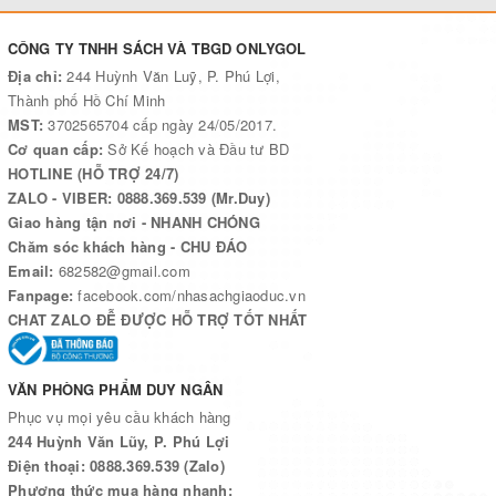
CÔNG TY TNHH SÁCH VÀ TBGD ONLYGOL
Địa chỉ:
244 Huỳnh Văn Luỹ, P. Phú Lợi,
Thành phố Hồ Chí Minh
MST:
3702565704 cấp ngày 24/05/2017.
Cơ quan cấp:
Sở Kế hoạch và Đầu tư BD
HOTLINE (HỖ TRỢ 24/7)
ZALO - VIBER: 0888.369.539 (Mr.Duy)
Giao hàng tận nơi - NHANH CHÓNG
Chăm sóc khách hàng - CHU ĐÁO
Email:
682582@gmail.com
Fanpage:
facebook.com/nhasachgiaoduc.vn
CHAT ZALO ĐỄ ĐƯỢC HỖ TRỢ TỐT NHẤT
VĂN PHÒNG PHẨM DUY NGÂN
Phục vụ mọi yêu cầu khách hàng
244 Huỳnh Văn Lũy, P. Phú Lợi
Điện thoại: 0888.369.539 (Zalo)
Phương thức mua hàng nhanh: