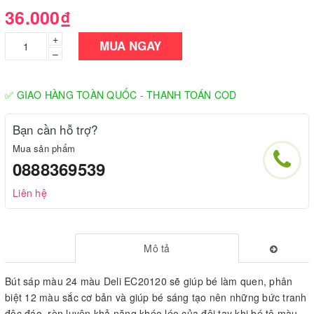
36.000₫
+
MUA NGAY
–
✅ GIAO HÀNG TOÀN QUỐC - THANH TOÁN COD
Bạn cần hỗ trợ?
Mua sản phẩm
0888369539
Liên hệ
Mô tả
Bút sáp màu 24 màu Deli EC20120 sẽ giúp bé làm quen, phân
biệt 12 màu sắc cơ bản và giúp bé sáng tạo nên những bức tranh
độc đáo, rèn luyện khả năng khéo léo của đôi tay khi bé tô màu