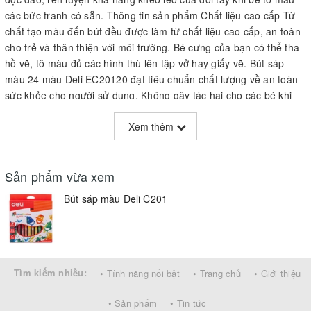
các bức tranh có sẵn. Thông tin sản phẩm Chất liệu cao cấp Từ
chất tạo màu đến bút đều được làm từ chất liệu cao cấp, an toàn
cho trẻ và thân thiện với môi trường. Bé cưng của bạn có thể tha
hồ vẽ, tô màu đủ các hình thù lên tập vở hay giấy vẽ. Bút sáp
màu 24 màu Deli EC20120 đạt tiêu chuẩn chất lượng về an toàn
sức khỏe cho người sử dụng. Không gây tác hại cho các bé khi
ngậm hoặc nuốt phải. Bao bì, họa tiết độc đáo, dễ thương Sản
Xem thêm
phẩm được thiết kế với những họa tiết độc đáo, dễ thương trên
từng thân cây sáp điều đó khiến bé thích thú, hứng khởi khi tập
vẽ Chất lượng màu đẹp Bút sáp màu 24 màu Deli EC20120 có
Sản phẩm vừa xem
màu sắc tươi sáng hơn, nhờ đó các tác phẩm của bé trở nên thật
sinh động, bắt mắt. Thiết kế tiện dụng, vừa tay Bút có thiết kế đặc
Bút sáp màu Deli C201
biệt với thân hình trụ và có độ dài vừa phải, vừa vặn với tay trẻ,
đồng thời cho thời gian sử dụng bút được lâu hơn. Bút được đựng
trong hộp giấy mang tính tiện dụng cao, giúp trẻ cất bút gọn gàng
vào hộp sau khi sử dụng, tránh tình trạng thất lạc.
Tìm kiếm nhiều:
• Tính năng nổi bật
• Trang chủ
• Giới thiệu
• Sản phẩm
• Tin tức