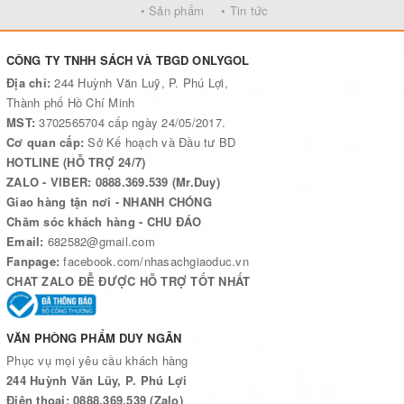
vững chắc trên con đường tìm kiếm một công việc phù hợp với
• Sản phẩm
• Tin tức
bản thân.
Các ngành nghề được đề cập trong sách rất phong phú, trong đó
CÔNG TY TNHH SÁCH VÀ TBGD ONLYGOL
nhiều nghề ít phổ biến nhưng lại rất hấp dẫn. Thông tin của mỗi
Địa chỉ:
244 Huỳnh Văn Luỹ, P. Phú Lợi,
ngành đều rất đầy đủ, sát thực tế. Vì vậy, người đọc có cơ hội
Thành phố Hồ Chí Minh
hiểu đúng, đủ, chính xác về cơ hội của bản thân. Điểm đặc biệt ở
MST:
3702565704 cấp ngày 24/05/2017.
đây là tác giả đưa ra rất nhiều lựa chọn với đủ các trình độ, không
Cơ quan cấp:
Sở Kế hoạch và Đầu tư BD
chỉ tập trung vào con đường truyền thống (phải có được tấm bằng
HOTLINE (HỖ TRỢ 24/7)
đại học rồi mới đi kiếm việc). Từ đó, cuốn sách mở ra các cơ hội
ZALO - VIBER: 0888.369.539 (Mr.Duy)
mới mẻ, ít người nghĩ tới.
Giao hàng tận nơi - NHANH CHÓNG
Chăm sóc khách hàng - CHU ĐÁO
Email:
682582@gmail.com
Fanpage:
facebook.com/nhasachgiaoduc.vn
CHAT ZALO ĐỄ ĐƯỢC HỖ TRỢ TỐT NHẤT
VĂN PHÒNG PHẨM DUY NGÂN
Phục vụ mọi yêu cầu khách hàng
244 Huỳnh Văn Lũy, P. Phú Lợi
Điện thoại: 0888.369.539 (Zalo)