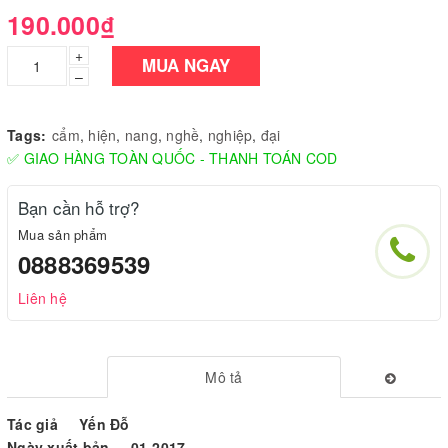
190.000₫
+
MUA NGAY
–
Tags:
cẩm
,
hiện
,
nang
,
nghề
,
nghiệp
,
đại
✅ GIAO HÀNG TOÀN QUỐC - THANH TOÁN COD
Bạn cần hỗ trợ?
Mua sản phẩm
0888369539
Liên hệ
Mô tả
Tác giả Yến Đỗ
Ngày xuất bản 01-2017