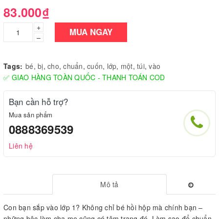
83.000₫
+
MUA NGAY
–
Tags:
bé
,
bị
,
cho
,
chuẩn
,
cuốn
,
lớp
,
một
,
túi
,
vào
✅ GIAO HÀNG TOÀN QUỐC - THANH TOÁN COD
Bạn cần hỗ trợ?
Mua sản phẩm
0888369539
Liên hệ
Mô tả
Con bạn sắp vào lớp 1? Không chỉ bé hồi hộp mà chính bạn –
những bậc làm cha mẹ cũng có tâm trạng đó. Làm sao để chuẩn