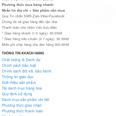
Phương thức mua hàng nhanh:
Tập tô chữ mẫu giáo
Nhắn tin địa chỉ + Sản phẩm cần mua
Qua Tin nhắn SMS-Zalo-Viber-Facebook
Tập tô nét cơ bản
Chúng tôi sẽ giao hàng đến tận nhà.
Tập tô chữ tập 1
Thanh toán cho nhân viên bưu điện
* Giao hàng nhanh (1-3 ngày): 60.000đ
Tập tô chữ tập 2
* Giao hàng tiêu chuẩn (3-7 ngày): 30.000đ
Miễn phí ship hàng cho đơn hàng 300.000đ
Bé chuẩn bị học đọc và học viết
THÔNG TIN KHÁCH HÀNG
Bé học toán
Chất lượng là Danh dự
Chính sách bảo mật
Chuẩn bị cho bé vào lớp 1- tập 1
Chính sách đổi trả, bảo hành
Chuẩn bị cho bé vào lớp 1 – tập 2
Thông tin giáo dục
Giới thiệu sản phẩm
Tập tô số
Tải danh mục hàng hóa
Quy định sử dụng
Tô chữ hoa
Danh mục sản phẩm chi tiết
Để bé yêu có được bước khởi đầu thuận lợi nhất, các bậc cha mẹ
Phương thức giao nhận
không nên bỏ qua cuốn sách này . Đó chính là món quà vô giá, là
Phương thức thanh toán