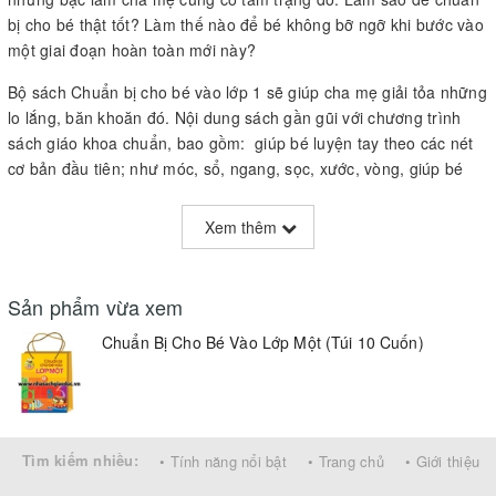
bị cho bé thật tốt? Làm thế nào để bé không bỡ ngỡ khi bước vào
một giai đoạn hoàn toàn mới này?
Bộ sách Chuẩn bị cho bé vào lớp 1 sẽ giúp cha mẹ giải tỏa những
lo lắng, băn khoăn đó. Nội dung sách gần gũi với chương trình
sách giáo khoa chuẩn, bao gồm: giúp bé luyện tay theo các nét
cơ bản đầu tiên; như móc, sổ, ngang, sọc, xước, vòng, giúp bé
làm quen với bảng chữ cái gồm 29 chữ theo cách viết thường và
viết hoa; ngoài ra, bé còn được làm quen với các con số và
Xem thêm
những phép tính đơn giản v.v…
Thông qua những hình ảnh minh họa sinh động, màu sắc tươi
Sản phẩm vừa xem
sáng, bắt mắt, bộ sách Chuẩn bị cho bé vào lớp 1sẽ khiến bé
cảm thấy vô cùng thú vị, giúp việc học và nhớ chữ của các bé đạt
Chuẩn Bị Cho Bé Vào Lớp Một (Túi 10 Cuốn)
kết quả tốt hơn.
Bộ dành cho bé 4-5 tuổi, gồm 6 cuốn:
Bé tập tô chữ viết hoa
Tìm kiếm nhiều:
• Tính năng nổi bật
• Trang chủ
• Giới thiệu
Bé tập tô chữ số