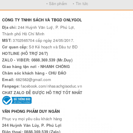
• Sản phẩm
• Tin tức
Bé tập tô chữ viết thường
CÔNG TY TNHH SÁCH VÀ TBGD ONLYGOL
Bé tập tô nét cơ bản
Địa chỉ:
244 Huỳnh Văn Luỹ, P. Phú Lợi,
Vở bé nhận biết và làm quen với chữ cái
Thành phố Hồ Chí Minh
MST:
3702565704 cấp ngày 24/05/2017.
Bé vui học toán
Cơ quan cấp:
Sở Kế hoạch và Đầu tư BD
HOTLINE (HỖ TRỢ 24/7)
Bộ dành cho học sinh mẫu giáo lớn, gồm 5 cuốn:
ZALO - VIBER: 0888.369.539 (Mr.Duy)
Bé học vần
Giao hàng tận nơi - NHANH CHÓNG
Bé tập viết
Chăm sóc khách hàng - CHU ĐÁO
Email:
682582@gmail.com
Bé học toán
Fanpage:
facebook.com/nhasachgiaoduc.vn
CHAT ZALO ĐỄ ĐƯỢC HỖ TRỢ TỐT NHẤT
Bé tập tô
Bé tập tô chữ hoa
VĂN PHÒNG PHẨM DUY NGÂN
Bé tập viết
Phục vụ mọi yêu cầu khách hàng
244 Huỳnh Văn Lũy, P. Phú Lợi
Đặc biệt, chúng tôi dành tặng bé tủ sách trọn bộ 10 cuốn:
Điện thoại: 0888.369.539 (Zalo)