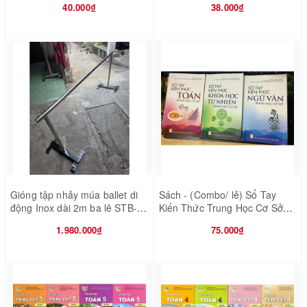
40.000₫
38.000₫
Gióng tập nhảy múa ballet di
Sách - (Combo/ lẻ) Sổ Tay
động Inox dài 2m ba lê STB-
Kiến Thức Trung Học Cơ Sở
GM19
(Toán - Ngữ Văn - Khoa học tự
1.980.000₫
75.000₫
nhiên)