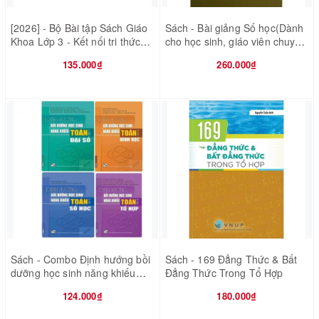
[2026] - Bộ Bài tập Sách Giáo
Sách - Bài giảng Số học(Dành
Khoa Lớp 3 - Kết nối tri thức
cho học sinh, giáo viên chuyên
với cuộc sống - 8 quyển (Bán
Toán)
135.000₫
260.000₫
kèm 8 bao sách)
Sách - Combo Định hướng bồi
Sách - 169 Đẳng Thức & Bất
dưỡng học sinh năng khiếu
Đẳng Thức Trong Tổ Hợp
Toán (Đại số - Hình học - Số
124.000₫
180.000₫
học - Tổ hợp)