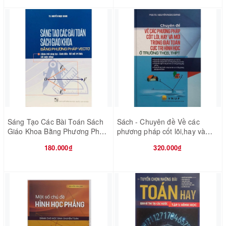
Sáng Tạo Các Bài Toán Sách
Sách - Chuyên đề Về các
Giáo Khoa Bằng Phương Pháp
phương pháp cốt lõi,hay và
Vectơ (Chương Trình Mới)
mới trong giải toán cực trị hình
180.000₫
320.000₫
học ở trường THCS, THPT