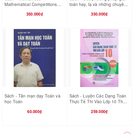
Mathematical Competitions
toán hay, lạ và những chuyên
2013 - 2022 - IMO
đề mới về tìm tòi, sáng tạo
350.000₫
350.000₫
Sách - Tản mạn dạy Toán và
Sách - Luyện Các Dạng Toán
học Toán
Thực Tế Thi Vào Lớp 10 Theo
Chương Trình Mới Từ Năm
60.000₫
259.000₫
2025(Dùng Chung Cho Các Bộ
SGK Hiện Hành)