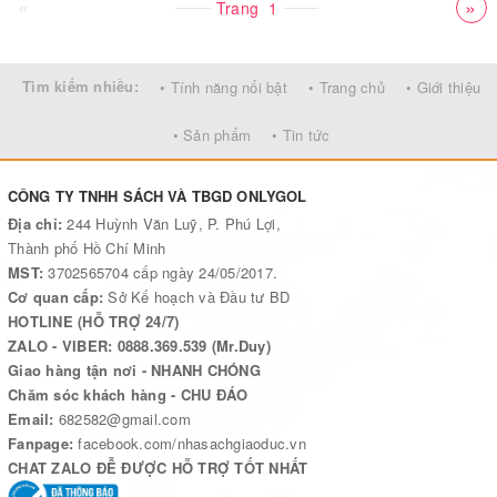
«
»
Trang
1
Tìm kiếm nhiều:
• Tính năng nổi bật
• Trang chủ
• Giới thiệu
• Sản phẩm
• Tin tức
CÔNG TY TNHH SÁCH VÀ TBGD ONLYGOL
Địa chỉ:
244 Huỳnh Văn Luỹ, P. Phú Lợi,
Thành phố Hồ Chí Minh
MST:
3702565704 cấp ngày 24/05/2017.
Cơ quan cấp:
Sở Kế hoạch và Đầu tư BD
HOTLINE (HỖ TRỢ 24/7)
ZALO - VIBER: 0888.369.539 (Mr.Duy)
Giao hàng tận nơi - NHANH CHÓNG
Chăm sóc khách hàng - CHU ĐÁO
Email:
682582@gmail.com
Fanpage:
facebook.com/nhasachgiaoduc.vn
CHAT ZALO ĐỄ ĐƯỢC HỖ TRỢ TỐT NHẤT