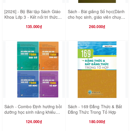
[2026] - Bộ Bài tập Sách Giáo
Sách - Bài giảng Số học(Dành
Khoa Lớp 3 - Kết nối tri thức
cho học sinh, giáo viên chuyên
với cuộc sống - 8 quyển (Bán
Toán)
135.000₫
260.000₫
kèm 8 bao sách)
Sách - Combo Định hướng bồi
Sách - 169 Đẳng Thức & Bất
dưỡng học sinh năng khiếu
Đẳng Thức Trong Tổ Hợp
Toán (Đại số - Hình học - Số
124.000₫
180.000₫
học - Tổ hợp)