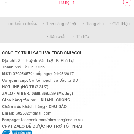
«
»
Trang
1
Tìm kiếm nhiều:
• Tính năng nổi bật
• Trang chủ
• Giới thiệu
• Sản phẩm
• Tin tức
CÔNG TY TNHH SÁCH VÀ TBGD ONLYGOL
Địa chỉ:
244 Huỳnh Văn Luỹ, P. Phú Lợi,
Thành phố Hồ Chí Minh
MST:
3702565704 cấp ngày 24/05/2017.
Cơ quan cấp:
Sở Kế hoạch và Đầu tư BD
HOTLINE (HỖ TRỢ 24/7)
ZALO - VIBER: 0888.369.539 (Mr.Duy)
Giao hàng tận nơi - NHANH CHÓNG
Chăm sóc khách hàng - CHU ĐÁO
Email:
682582@gmail.com
Fanpage:
facebook.com/nhasachgiaoduc.vn
CHAT ZALO ĐỄ ĐƯỢC HỖ TRỢ TỐT NHẤT