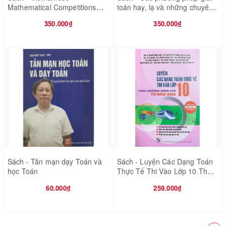
Mathematical Competitions
toán hay, lạ và những chuyên
2013 - 2022 - IMO
đề mới về tìm tòi, sáng tạo
350.000₫
350.000₫
Sách - Tản mạn dạy Toán và
Sách - Luyện Các Dạng Toán
học Toán
Thực Tế Thi Vào Lớp 10 Theo
Chương Trình Mới Từ Năm
60.000₫
259.000₫
2025(Dùng Chung Cho Các Bộ
SGK Hiện Hành)