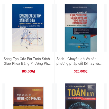
Sáng Tạo Các Bài Toán Sách
Sách - Chuyên đề Về các
Giáo Khoa Bằng Phương Pháp
phương pháp cốt lõi,hay và
Vectơ (Chương Trình Mới)
mới trong giải toán cực trị hình
180.000₫
320.000₫
học ở trường THCS, THPT