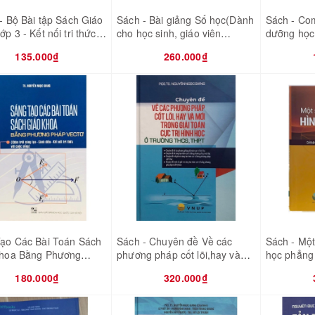
 - Bộ Bài tập Sách Giáo
Sách - Bài giảng Số học(Dành
Sách - Co
p 3 - Kết nối tri thức
cho học sinh, giáo viên
dưỡng học 
ộc sống - 8 quyển (Bán
chuyên Toán)
Toán (Đại 
135.000₫
260.000₫
bao sách)
học - Tổ h
ạo Các Bài Toán Sách
Sách - Chuyên đề Về các
Sách - Một
Khoa Bằng Phương
phương pháp cốt lõi,hay và
học phẳng
ectơ (Chương Trình
mới trong giải toán cực trị
Chuyên T
180.000₫
320.000₫
hình học ở trường THCS,
THPT