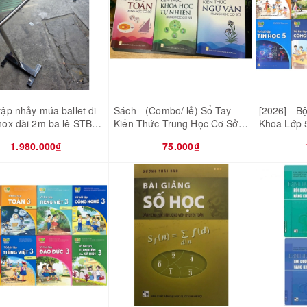
tập nhảy múa ballet di
Sách - (Combo/ lẻ) Sổ Tay
[2026] - B
nox dài 2m ba lê STB-
Kiến Thức Trung Học Cơ Sở
Khoa Lớp 5 
(Toán - Ngữ Văn - Khoa học
với cuộc s
1.980.000₫
75.000₫
tự nhiên)
kèm 8 bao