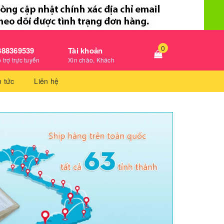
0
888369539
Tài khoản
 trợ trực tuyến
Xin chào, Khách
n tức
Liên hệ