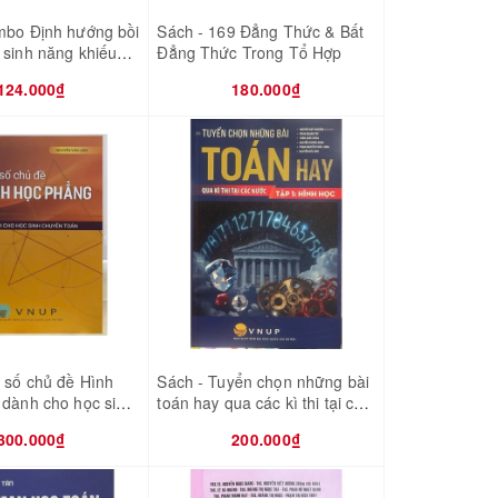
mbo Định hướng bồi
Sách - 169 Đẳng Thức & Bất
sinh năng khiếu
Đẳng Thức Trong Tổ Hợp
số - Hình học - Số
124.000₫
180.000₫
ợp)
 số chủ đề Hình
Sách - Tuyển chọn những bài
 dành cho học sinh
toán hay qua các kì thi tại các
oán
nước - tập 1 hình học
300.000₫
200.000₫