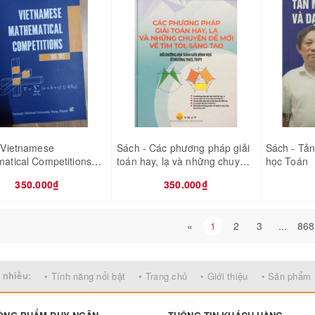
 Vietnamese
Sách - Các phương pháp giải
Sách - Tả
atical Competitions
toán hay, lạ và những chuyên
học Toán
 2022 - IMO
đề mới về tìm tòi, sáng tạo
350.000₫
350.000₫
«
1
2
3
...
868
 nhiều:
• Tính năng nổi bật
• Trang chủ
• Giới thiệu
• Sản phẩm