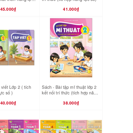
45.000₫
41.000₫
viết Lớp 2 ( tích
Sách - Bài tập mĩ thuật lớp 2
ực số )
kết nối trí thức (tích hợp năng
lực số)
40.000₫
38.000₫