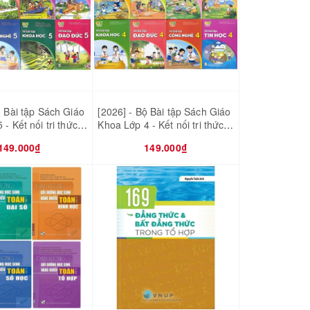
ộ Bài tập Sách Giáo
[2026] - Bộ Bài tập Sách Giáo
- Kết nối tri thức
Khoa Lớp 4 - Kết nối tri thức
ống - 8 quyển (Bán
với cuộc sống - 8 quyển (Bán
149.000₫
149.000₫
 sách)
kèm 8 bao sách)