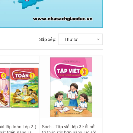
Sắp xếp:
Thứ tự
bài tập toán Lớp 3 (
Sách - Tập viết lớp 3 kết nối
hát triển năng lực
trí thức (tíc hợp năng lực số)