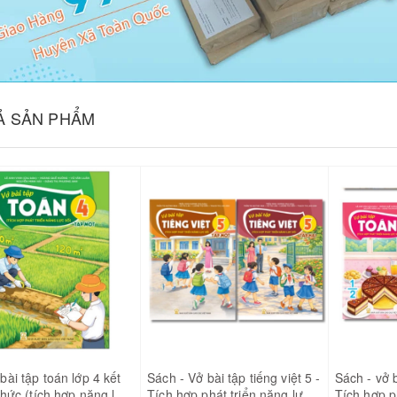
CẢ SẢN PHẨM
bài tập toán lớp 4 kết
Sách - Vở bài tập tiếng việt 5 -
Sách - vở 
 thức (tích hợp năng lực
Tích hợp phát triển năng lực
Tích hợp p