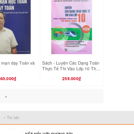
n mạn dạy Toán và
Sách - Luyện Các Dạng Toán
Thực Tế Thi Vào Lớp 10 Theo
Chương Trình Mới Từ Năm
60.000₫
259.000₫
2025(Dùng Chung Cho Các
Bộ SGK Hiện Hành)
»
• Tin tức