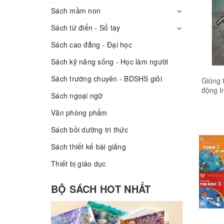
THIÊN LONG 01.81
THIÊN LONG 01.54
Sách mầm non
THIÊN LONG 01.79
THIÊN LONG 01.48
Sách từ điển - Sổ tay
THIÊN LONG 01.75
Sách cao đẳng - Đại học
THIÊN LONG 01.46
THIÊN LONG 01.62
Sách kỹ năng sống - Học làm người
THIÊN LONG 01.50
THIÊN LONG 01.59
Sách trường chuyên - BDSHS giỏi
Gióng 
THIÊN LONG 01.44
động I
Sách ngoại ngữ
THIÊN LONG 01.60
GM19
THIÊN LONG 01.45
Văn phòng phẩm
THIÊN LONG 01.57
THIÊN LONG 01.58
Sách bồi dưỡng tri thức
THIÊN LONG 01.54
THIÊN LONG 01.52
Sách thiết kế bài giảng
THIÊN LONG 01.48
THIÊN LONG 01.47
Thiết bị giáo dục
THIÊN LONG 01.46
THIÊN LONG 01.55
BỘ SÁCH HOT NHẤT
THIÊN LONG 01.50
THIÊN LONG 01.53
THIÊN LONG 01.44
THIÊN LONG 01.49