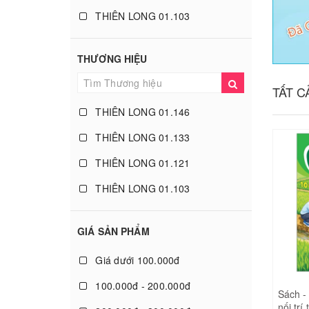
THIÊN LONG 01.103
THIÊN LONG 01.120
THƯƠNG HIỆU
THIÊN LONG 01.109
TẤT 
THIÊN LONG 01.118
THIÊN LONG 01.146
THIÊN LONG 01.104
THIÊN LONG 01.133
THIÊN LONG 01.98
THIÊN LONG 01.121
THIÊN LONG 01.90
THIÊN LONG 01.103
THIÊN LONG 01.87
THIÊN LONG 01.120
THIÊN LONG 01.86
GIÁ SẢN PHẨM
THIÊN LONG 01.109
THIÊN LONG 01.89
Giá dưới 100.000đ
THIÊN LONG 01.118
THIÊN LONG 01.94
100.000đ - 200.000đ
THIÊN LONG 01.104
Sách - 
THIÊN LONG 01.88
nối trí