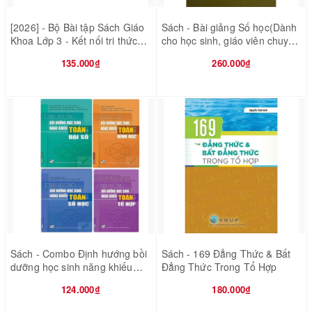
[2026] - Bộ Bài tập Sách Giáo
Sách - Bài giảng Số học(Dành
Khoa Lớp 3 - Kết nối tri thức
cho học sinh, giáo viên chuyên
với cuộc sống - 8 quyển (Bán
Toán)
135.000₫
260.000₫
kèm 8 bao sách)
Sách - Combo Định hướng bồi
Sách - 169 Đẳng Thức & Bất
dưỡng học sinh năng khiếu
Đẳng Thức Trong Tổ Hợp
Toán (Đại số - Hình học - Số
124.000₫
180.000₫
học - Tổ hợp)