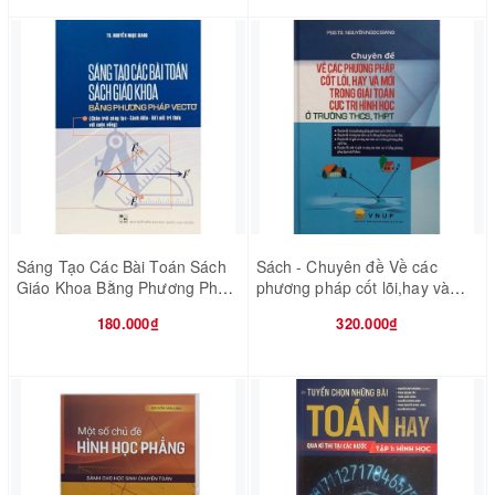
Sáng Tạo Các Bài Toán Sách
Sách - Chuyên đề Về các
Giáo Khoa Bằng Phương Pháp
phương pháp cốt lõi,hay và
Vectơ (Chương Trình Mới)
mới trong giải toán cực trị hình
180.000₫
320.000₫
học ở trường THCS, THPT