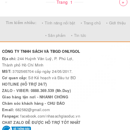
«
»
Trang
1
Tìm kiếm nhiều:
• Tính năng nổi bật
• Trang chủ
• Giới thiệu
• Sản phẩm
• Tin tức
CÔNG TY TNHH SÁCH VÀ TBGD ONLYGOL
Địa chỉ:
244 Huỳnh Văn Luỹ, P. Phú Lợi,
Thành phố Hồ Chí Minh
MST:
3702565704 cấp ngày 24/05/2017.
Cơ quan cấp:
Sở Kế hoạch và Đầu tư BD
HOTLINE (HỖ TRỢ 24/7)
ZALO - VIBER: 0888.369.539 (Mr.Duy)
Giao hàng tận nơi - NHANH CHÓNG
Chăm sóc khách hàng - CHU ĐÁO
Email:
682582@gmail.com
Fanpage:
facebook.com/nhasachgiaoduc.vn
CHAT ZALO ĐỄ ĐƯỢC HỖ TRỢ TỐT NHẤT