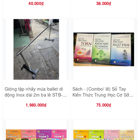
40.000₫
38.000₫
Gióng tập nhảy múa ballet di
Sách - (Combo/ lẻ) Sổ Tay
động Inox dài 2m ba lê STB-
Kiến Thức Trung Học Cơ Sở
GM19
(Toán - Ngữ Văn - Khoa học tự
1.980.000₫
75.000₫
nhiên)