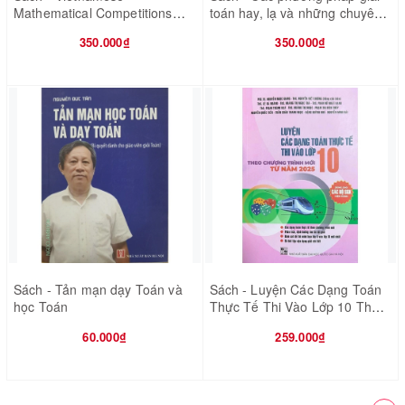
Mathematical Competitions
toán hay, lạ và những chuyên
2013 - 2022 - IMO
đề mới về tìm tòi, sáng tạo
350.000₫
350.000₫
Sách - Tản mạn dạy Toán và
Sách - Luyện Các Dạng Toán
học Toán
Thực Tế Thi Vào Lớp 10 Theo
Chương Trình Mới Từ Năm
60.000₫
259.000₫
2025(Dùng Chung Cho Các Bộ
SGK Hiện Hành)