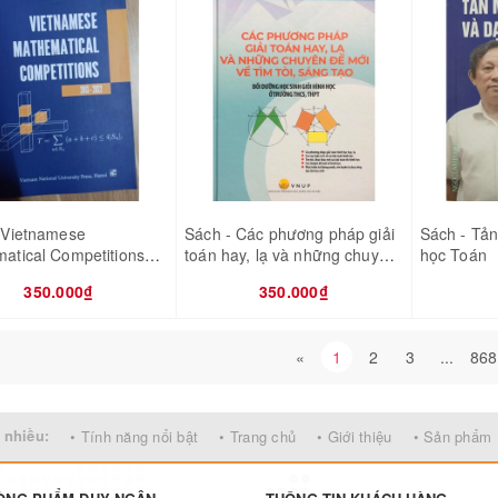
 Vietnamese
Sách - Các phương pháp giải
Sách - Tả
atical Competitions
toán hay, lạ và những chuyên
học Toán
 2022 - IMO
đề mới về tìm tòi, sáng tạo
350.000₫
350.000₫
«
1
2
3
...
868
 nhiều:
• Tính năng nổi bật
• Trang chủ
• Giới thiệu
• Sản phẩm