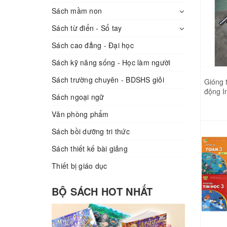
THIÊN LONG 01.81
THIÊN LONG 01.54
Sách mầm non
THIÊN LONG 01.79
THIÊN LONG 01.48
Sách từ điển - Sổ tay
THIÊN LONG 01.75
Sách cao đẳng - Đại học
THIÊN LONG 01.46
THIÊN LONG 01.62
Sách kỹ năng sống - Học làm người
THIÊN LONG 01.50
THIÊN LONG 01.59
Sách trường chuyên - BDSHS giỏi
Gióng 
THIÊN LONG 01.44
động I
Sách ngoại ngữ
THIÊN LONG 01.60
GM19
THIÊN LONG 01.45
Văn phòng phẩm
THIÊN LONG 01.57
THIÊN LONG 01.58
Sách bồi dưỡng tri thức
THIÊN LONG 01.54
THIÊN LONG 01.52
Sách thiết kế bài giảng
THIÊN LONG 01.48
THIÊN LONG 01.47
Thiết bị giáo dục
THIÊN LONG 01.46
THIÊN LONG 01.55
BỘ SÁCH HOT NHẤT
THIÊN LONG 01.50
THIÊN LONG 01.53
THIÊN LONG 01.44
THIÊN LONG 01.49