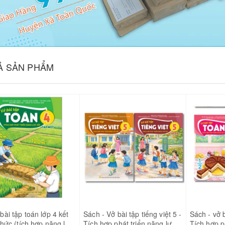
CẢ SẢN PHẨM
bài tập toán lớp 4 kết
Sách - Vở bài tập tiếng việt 5 -
Sách - vở 
 thức (tích hợp năng lực
Tích hợp phát triển năng lực
Tích hợp p