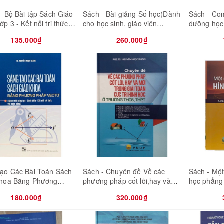
 - Bộ Bài tập Sách Giáo
Sách - Bài giảng Số học(Dành
Sách - Co
p 3 - Kết nối tri thức
cho học sinh, giáo viên
dưỡng học 
ộc sống - 8 quyển (Bán
chuyên Toán)
Toán (Đại 
135.000₫
260.000₫
bao sách)
học - Tổ h
ạo Các Bài Toán Sách
Sách - Chuyên đề Về các
Sách - Một
Khoa Bằng Phương
phương pháp cốt lõi,hay và
học phẳng
ectơ (Chương Trình
mới trong giải toán cực trị
Chuyên T
180.000₫
320.000₫
hình học ở trường THCS,
THPT