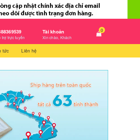
0
888369539
Tài khoản
 trợ trực tuyến
Xin chào, Khách
n tức
Liên hệ