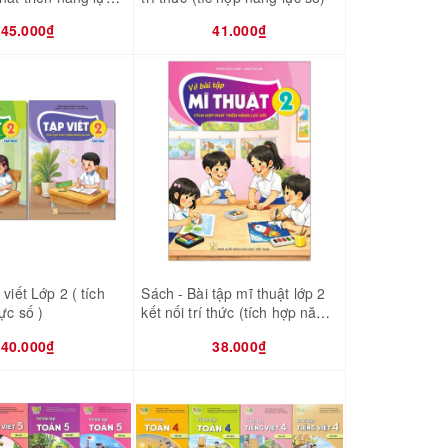
45.000₫
41.000₫
viết Lớp 2 ( tích
Sách - Bài tập mĩ thuật lớp 2
ực số )
kết nối trí thức (tích hợp năng
lực số)
40.000₫
38.000₫