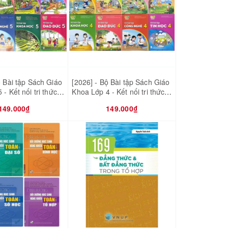
ộ Bài tập Sách Giáo
[2026] - Bộ Bài tập Sách Giáo
- Kết nối tri thức
Khoa Lớp 4 - Kết nối tri thức
ống - 8 quyển (Bán
với cuộc sống - 8 quyển (Bán
149.000₫
149.000₫
 sách)
kèm 8 bao sách)