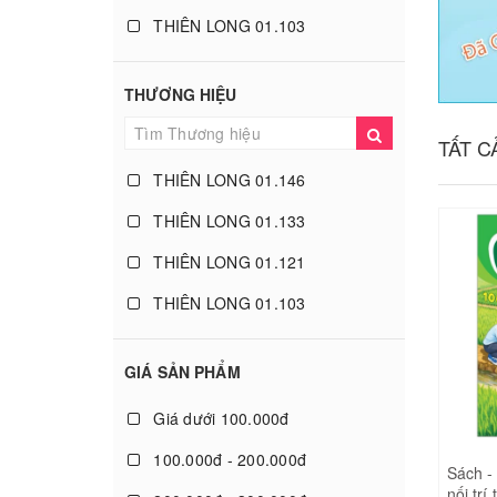
THIÊN LONG 01.103
THIÊN LONG 01.120
THƯƠNG HIỆU
THIÊN LONG 01.109
TẤT 
THIÊN LONG 01.118
THIÊN LONG 01.146
THIÊN LONG 01.104
THIÊN LONG 01.133
THIÊN LONG 01.98
THIÊN LONG 01.121
THIÊN LONG 01.90
THIÊN LONG 01.103
THIÊN LONG 01.87
THIÊN LONG 01.120
THIÊN LONG 01.86
GIÁ SẢN PHẨM
THIÊN LONG 01.109
THIÊN LONG 01.89
Giá dưới 100.000đ
THIÊN LONG 01.118
THIÊN LONG 01.94
100.000đ - 200.000đ
THIÊN LONG 01.104
Sách - 
THIÊN LONG 01.88
nối trí