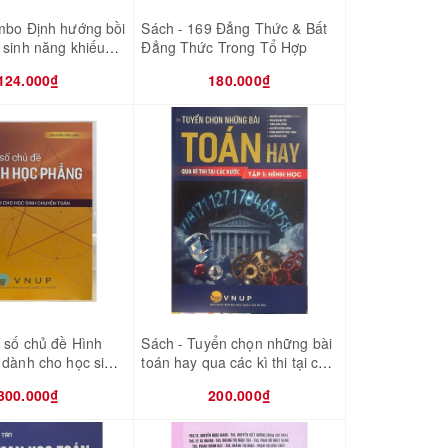
mbo Định hướng bồi
Sách - 169 Đẳng Thức & Bất
sinh năng khiếu
Đẳng Thức Trong Tổ Hợp
số - Hình học - Số
124.000₫
180.000₫
ợp)
 số chủ đề Hình
Sách - Tuyển chọn những bài
 dành cho học sinh
toán hay qua các kì thi tại các
oán
nước - tập 1 hình học
300.000₫
200.000₫