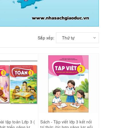
Sắp xếp:
Thứ tự
bài tập toán Lớp 3 (
Sách - Tập viết lớp 3 kết nối
hát triển năng lực
trí thức (tíc hợp năng lực số)