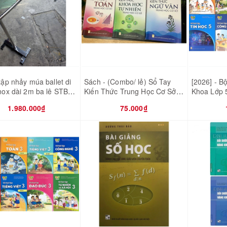
tập nhảy múa ballet di
Sách - (Combo/ lẻ) Sổ Tay
[2026] - B
nox dài 2m ba lê STB-
Kiến Thức Trung Học Cơ Sở
Khoa Lớp 5 
(Toán - Ngữ Văn - Khoa học
với cuộc s
1.980.000₫
75.000₫
tự nhiên)
kèm 8 bao