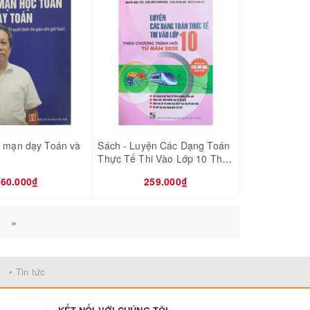
n mạn dạy Toán và
Sách - Luyện Các Dạng Toán
Thực Tế Thi Vào Lớp 10 Theo
Chương Trình Mới Từ Năm
60.000₫
259.000₫
2025(Dùng Chung Cho Các
Bộ SGK Hiện Hành)
»
• Tin tức