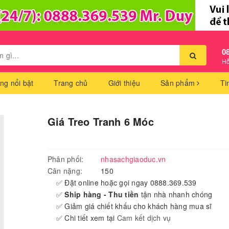
0
Hỗ
ng nổi bật
Trang chủ
Giới thiệu
Sản phẩm
Ti
Giá Treo Tranh 6 Móc
Phân phối:
nhasachgiaoduc.vn
Cân nặng:
150
✅ Đặt online hoặc gọi ngay 0888.369.539
✅
Ship hàng - Thu tiền
tận nhà nhanh chóng
✅ Giảm giá chiết khấu cho khách hàng mua sĩ
✅ Chi tiết xem tại
Cam kết dịch vụ