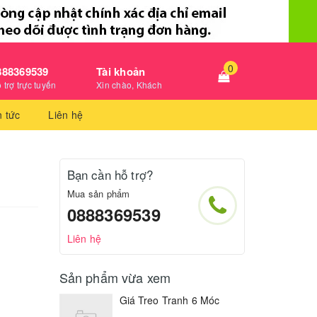
0
888369539
Tài khoản
 trợ trực tuyến
Xin chào, Khách
n tức
Liên hệ
Bạn cần hỗ trợ?
Mua sản phẩm
0888369539
Liên hệ
Sản phẩm vừa xem
Giá Treo Tranh 6 Móc