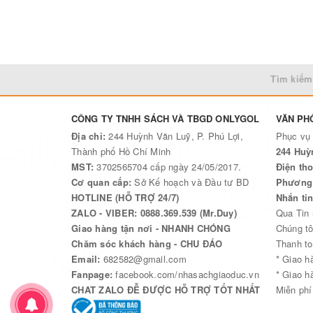
Tìm kiếm
CÔNG TY TNHH SÁCH VÀ TBGD ONLYGOL
VĂN PH
Địa chỉ:
244 Huỳnh Văn Luỹ, P. Phú Lợi,
Phục vụ
Thành phố Hồ Chí Minh
244 Huỳ
MST:
3702565704 cấp ngày 24/05/2017.
Điện tho
Cơ quan cấp:
Sở Kế hoạch và Đầu tư BD
Phương 
HOTLINE (HỖ TRỢ 24/7)
Nhắn ti
ZALO - VIBER: 0888.369.539 (Mr.Duy)
Qua Tin
Giao hàng tận nơi - NHANH CHÓNG
Chúng tô
Chăm sóc khách hàng - CHU ĐÁO
Thanh to
Email:
682582@gmail.com
* Giao h
Fanpage:
facebook.com/nhasachgiaoduc.vn
* Giao h
CHAT ZALO ĐỄ ĐƯỢC HỖ TRỢ TỐT NHẤT
Miễn phí