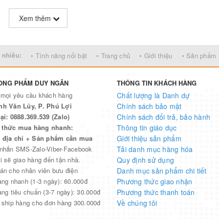
Xem thêm
 nhiều:
• Tính năng nổi bật
• Trang chủ
• Giới thiệu
• Sản phẩm
ÒNG PHẨM DUY NGÂN
THÔNG TIN KHÁCH HÀNG
 mọi yêu cầu khách hàng
Chất lượng là Danh dự
nh Văn Lũy, P. Phú Lợi
Chính sách bảo mật
ại: 0888.369.539 (Zalo)
Chính sách đổi trả, bảo hành
thức mua hàng nhanh:
Thông tin giáo dục
n địa chỉ + Sản phẩm cần mua
Giới thiệu sản phẩm
 nhắn SMS-Zalo-Viber-Facebook
Tải danh mục hàng hóa
i sẽ giao hàng đến tận nhà.
Quy định sử dụng
án cho nhân viên bưu điện
Danh mục sản phẩm chi tiết
àng nhanh (1-3 ngày): 60.000đ
Phương thức giao nhận
àng tiêu chuẩn (3-7 ngày): 30.000đ
Phương thức thanh toán
 ship hàng cho đơn hàng 300.000đ
Về chúng tôi