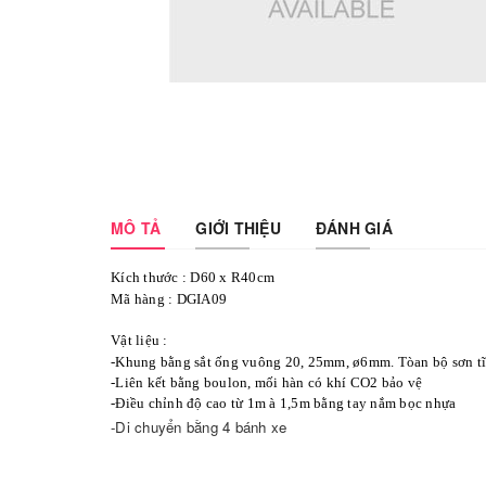
MÔ TẢ
GIỚI THIỆU
ĐÁNH GIÁ
Kích thước : D60 x R40cm
Mã hàng : DGIA09
Vật liệu :
-Khung bằng sắt ống vuông 20, 25mm, ø6mm. Tòan bộ sơn tĩ
-Liên kết bằng boulon, mối hàn có khí CO2 bảo vệ
-Điều chỉnh độ cao từ 1m
à
1,5m bằng tay nắm bọc nhựa
-Di chuyển bằng 4 bánh xe