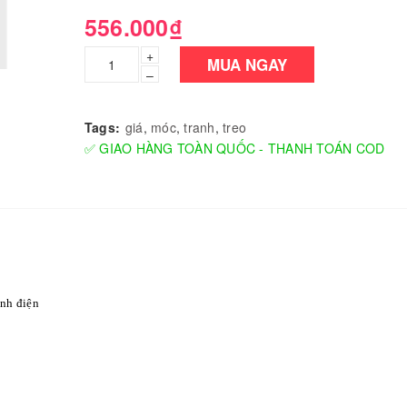
556.000₫
+
MUA NGAY
–
Tags:
giá
,
móc
,
tranh
,
treo
✅ GIAO HÀNG TOÀN QUỐC - THANH TOÁN COD
nh điện