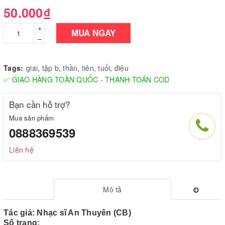
50.000₫
+
MUA NGAY
–
Tags:
giai
,
tập b
,
thần
,
tiên
,
tuổi
,
điệu
✅ GIAO HÀNG TOÀN QUỐC - THANH TOÁN COD
Bạn cần hỗ trợ?
Mua sản phẩm
0888369539
Liên hệ
Mô tả
Tác giả: Nhạc sĩ An Thuyên (CB)
Số trang: