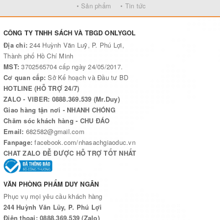
• Sản phẩm
• Tin tức
CÔNG TY TNHH SÁCH VÀ TBGD ONLYGOL
Địa chỉ:
244 Huỳnh Văn Luỹ, P. Phú Lợi,
Thành phố Hồ Chí Minh
MST:
3702565704 cấp ngày 24/05/2017.
Cơ quan cấp:
Sở Kế hoạch và Đầu tư BD
HOTLINE (HỖ TRỢ 24/7)
ZALO - VIBER: 0888.369.539 (Mr.Duy)
Giao hàng tận nơi - NHANH CHÓNG
Chăm sóc khách hàng - CHU ĐÁO
Email:
682582@gmail.com
Fanpage:
facebook.com/nhasachgiaoduc.vn
CHAT ZALO ĐỄ ĐƯỢC HỖ TRỢ TỐT NHẤT
VĂN PHÒNG PHẨM DUY NGÂN
Phục vụ mọi yêu cầu khách hàng
244 Huỳnh Văn Lũy, P. Phú Lợi
Điện thoại: 0888.369.539 (Zalo)