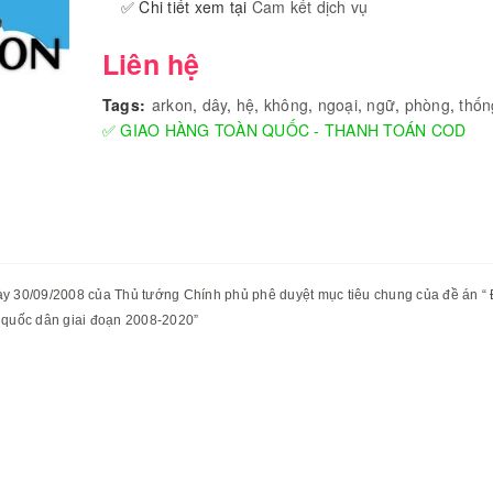
✅ Chi tiết xem tại
Cam kết dịch vụ
Liên hệ
Tags:
arkon
,
dây
,
hệ
,
không
,
ngoại
,
ngữ
,
phòng
,
thốn
✅ GIAO HÀNG TOÀN QUỐC - THANH TOÁN COD
 30/09/2008 của Thủ tướng Chính phủ phê duyệt mục tiêu chung của đề án “ 
c quốc dân giai đoạn 2008-2020”