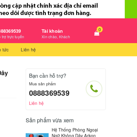
0
888369539
Tài khoản
 trợ trực tuyến
Xin chào, Khách
n tức
Liên hệ
Dây
Bạn cần hỗ trợ?
Mua sản phẩm
0888369539
Liên hệ
Sản phẩm vừa xem
Hệ Thống Phòng Ngoại
Ngữ Không Dây Arkon