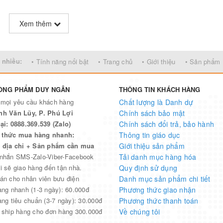
Xem thêm
 nhiều:
• Tính năng nổi bật
• Trang chủ
• Giới thiệu
• Sản phẩm
ÒNG PHẨM DUY NGÂN
THÔNG TIN KHÁCH HÀNG
 mọi yêu cầu khách hàng
Chất lượng là Danh dự
nh Văn Lũy, P. Phú Lợi
Chính sách bảo mật
ại: 0888.369.539 (Zalo)
Chính sách đổi trả, bảo hành
thức mua hàng nhanh:
Thông tin giáo dục
n địa chỉ + Sản phẩm cần mua
Giới thiệu sản phẩm
 nhắn SMS-Zalo-Viber-Facebook
Tải danh mục hàng hóa
i sẽ giao hàng đến tận nhà.
Quy định sử dụng
án cho nhân viên bưu điện
Danh mục sản phẩm chi tiết
àng nhanh (1-3 ngày): 60.000đ
Phương thức giao nhận
àng tiêu chuẩn (3-7 ngày): 30.000đ
Phương thức thanh toán
 ship hàng cho đơn hàng 300.000đ
Về chúng tôi