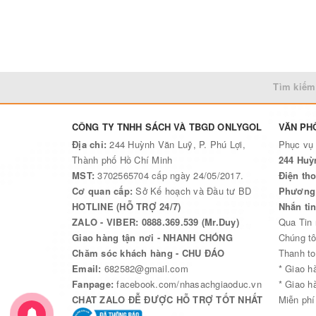
Tìm kiếm
CÔNG TY TNHH SÁCH VÀ TBGD ONLYGOL
VĂN PH
Địa chỉ:
244 Huỳnh Văn Luỹ, P. Phú Lợi,
Phục vụ
Thành phố Hồ Chí Minh
244 Huỳ
MST:
3702565704 cấp ngày 24/05/2017.
Điện tho
Cơ quan cấp:
Sở Kế hoạch và Đầu tư BD
Phương 
HOTLINE (HỖ TRỢ 24/7)
Nhắn ti
ZALO - VIBER: 0888.369.539 (Mr.Duy)
Qua Tin
Giao hàng tận nơi - NHANH CHÓNG
Chúng tô
Chăm sóc khách hàng - CHU ĐÁO
Thanh to
Email:
682582@gmail.com
* Giao h
Fanpage:
facebook.com/nhasachgiaoduc.vn
* Giao h
CHAT ZALO ĐỄ ĐƯỢC HỖ TRỢ TỐT NHẤT
Miễn phí