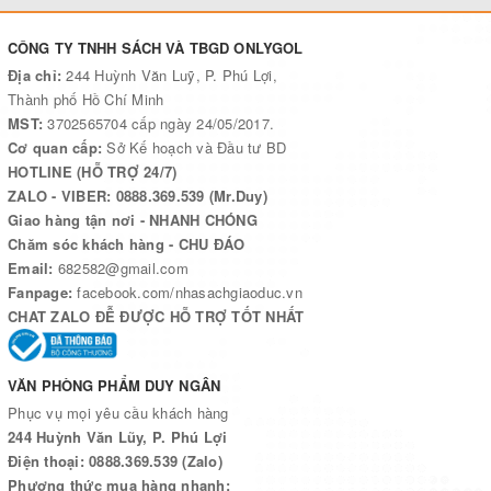
CÔNG TY TNHH SÁCH VÀ TBGD ONLYGOL
Địa chỉ:
244 Huỳnh Văn Luỹ, P. Phú Lợi,
Thành phố Hồ Chí Minh
MST:
3702565704 cấp ngày 24/05/2017.
Cơ quan cấp:
Sở Kế hoạch và Đầu tư BD
HOTLINE (HỖ TRỢ 24/7)
ZALO - VIBER: 0888.369.539 (Mr.Duy)
Giao hàng tận nơi - NHANH CHÓNG
Chăm sóc khách hàng - CHU ĐÁO
Email:
682582@gmail.com
Fanpage:
facebook.com/nhasachgiaoduc.vn
CHAT ZALO ĐỄ ĐƯỢC HỖ TRỢ TỐT NHẤT
VĂN PHÒNG PHẨM DUY NGÂN
Phục vụ mọi yêu cầu khách hàng
244 Huỳnh Văn Lũy, P. Phú Lợi
Điện thoại: 0888.369.539 (Zalo)
Phương thức mua hàng nhanh: