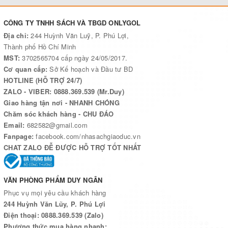
CÔNG TY TNHH SÁCH VÀ TBGD ONLYGOL
Địa chỉ:
244 Huỳnh Văn Luỹ, P. Phú Lợi,
Thành phố Hồ Chí Minh
MST:
3702565704 cấp ngày 24/05/2017.
Cơ quan cấp:
Sở Kế hoạch và Đầu tư BD
HOTLINE (HỖ TRỢ 24/7)
ZALO - VIBER: 0888.369.539 (Mr.Duy)
Giao hàng tận nơi - NHANH CHÓNG
Chăm sóc khách hàng - CHU ĐÁO
Email:
682582@gmail.com
Fanpage:
facebook.com/nhasachgiaoduc.vn
CHAT ZALO ĐỄ ĐƯỢC HỖ TRỢ TỐT NHẤT
VĂN PHÒNG PHẨM DUY NGÂN
Phục vụ mọi yêu cầu khách hàng
244 Huỳnh Văn Lũy, P. Phú Lợi
Điện thoại: 0888.369.539 (Zalo)
Phương thức mua hàng nhanh: