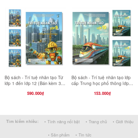
bạn đọc, trước tiên là giáo viên và học sinh có những cơ sở cần
thiết để phân tích cảm thụ, đánh giá các tác phẩm.
Ngoài bài tổng quan về tác giả và tác phẩm ở đầu sách, trong các
phần tiếp theo là những bài nghiên cứu, đánh giá, phân tích... về
các mặt đóng góp của các tác giả, ngoài ra Phần phụ lục còn có
in một số bài trả lời phỏng vấn của tác giả.
Bộ sách - Trí tuệ nhân tạo Từ
Bộ sách - Trí tuệ nhân tạo lớp
lớp 1 đến lớp 12 (Bán kèm 3
cấp Trυng học phổ thông lớp
quyển tập học sinh)
10 11 12 (Bán kèm 2 bút bi TL-
590.000₫
153.000₫
027)
Tìm kiếm nhiều:
• Tính năng nổi bật
• Trang chủ
• Giới thiệu
• Sản phẩm
• Tin tức