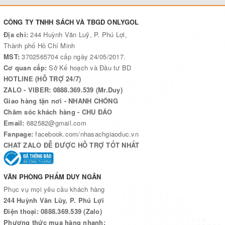
CÔNG TY TNHH SÁCH VÀ TBGD ONLYGOL
Địa chỉ:
244 Huỳnh Văn Luỹ, P. Phú Lợi,
Thành phố Hồ Chí Minh
MST:
3702565704 cấp ngày 24/05/2017.
Cơ quan cấp:
Sở Kế hoạch và Đầu tư BD
HOTLINE (HỖ TRỢ 24/7)
ZALO - VIBER: 0888.369.539 (Mr.Duy)
Giao hàng tận nơi - NHANH CHÓNG
Chăm sóc khách hàng - CHU ĐÁO
Email:
682582@gmail.com
Fanpage:
facebook.com/nhasachgiaoduc.vn
CHAT ZALO ĐỄ ĐƯỢC HỖ TRỢ TỐT NHẤT
VĂN PHÒNG PHẨM DUY NGÂN
Phục vụ mọi yêu cầu khách hàng
244 Huỳnh Văn Lũy, P. Phú Lợi
Điện thoại: 0888.369.539 (Zalo)
Phương thức mua hàng nhanh: