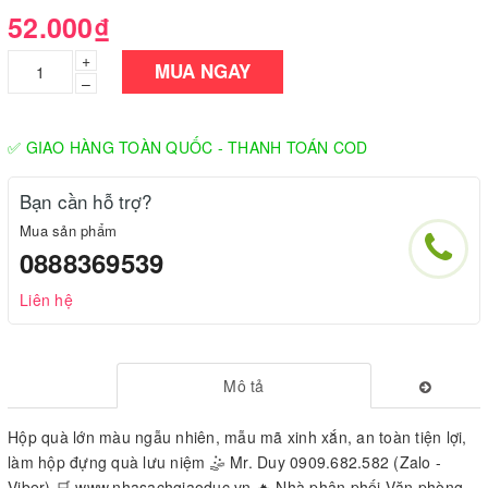
52.000₫
+
MUA NGAY
–
✅ GIAO HÀNG TOÀN QUỐC - THANH TOÁN COD
Bạn cần hỗ trợ?
Mua sản phẩm
0888369539
Liên hệ
Mô tả
Hộp quà lớn màu ngẫu nhiên, mẫu mã xinh xắn, an toàn tiện lợi,
làm hộp đựng quà lưu niệm 🤹 Mr. Duy 0909.682.582 (Zalo -
Viber) 🛒 www.nhasachgiaoduc.vn 🔥 Nhà phân phối Văn phòng