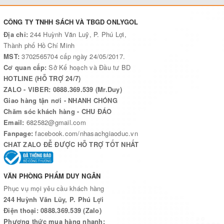
CÔNG TY TNHH SÁCH VÀ TBGD ONLYGOL
Địa chỉ:
244 Huỳnh Văn Luỹ, P. Phú Lợi,
Thành phố Hồ Chí Minh
MST:
3702565704 cấp ngày 24/05/2017.
Cơ quan cấp:
Sở Kế hoạch và Đầu tư BD
HOTLINE (HỖ TRỢ 24/7)
ZALO - VIBER: 0888.369.539 (Mr.Duy)
Giao hàng tận nơi - NHANH CHÓNG
Chăm sóc khách hàng - CHU ĐÁO
Email:
682582@gmail.com
Fanpage:
facebook.com/nhasachgiaoduc.vn
CHAT ZALO ĐỄ ĐƯỢC HỖ TRỢ TỐT NHẤT
VĂN PHÒNG PHẨM DUY NGÂN
Phục vụ mọi yêu cầu khách hàng
244 Huỳnh Văn Lũy, P. Phú Lợi
Điện thoại: 0888.369.539 (Zalo)
Phương thức mua hàng nhanh: