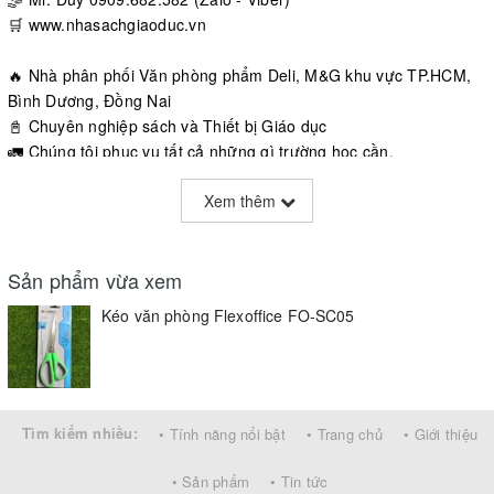
🛒 www.nhasachgiaoduc.vn
🔥 Nhà phân phối Văn phòng phẩm Deli, M&G khu vực TP.HCM,
Bình Dương, Đồng Nai
📓 Chuyên nghiệp sách và Thiết bị Giáo dục
🚛 Chúng tôi phục vụ tất cả những gì trường học cần.
Xem thêm
Sản phẩm vừa xem
Kéo văn phòng Flexoffice FO-SC05
Tìm kiếm nhiều:
• Tính năng nổi bật
• Trang chủ
• Giới thiệu
• Sản phẩm
• Tin tức