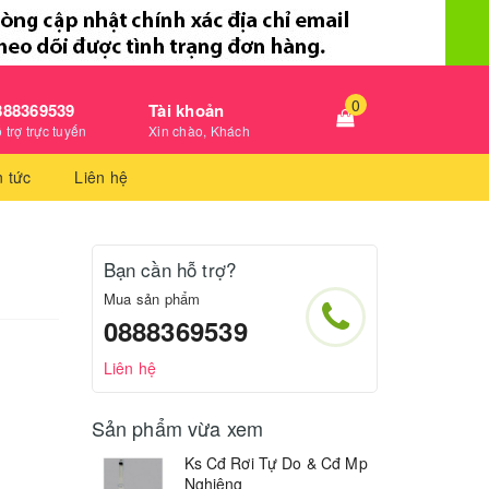
0
888369539
Tài khoản
 trợ trực tuyến
Xin chào, Khách
n tức
Liên hệ
Bạn cần hỗ trợ?
Mua sản phẩm
0888369539
Liên hệ
Sản phẩm vừa xem
Ks Cđ Rơi Tự Do & Cđ Mp
Nghiêng