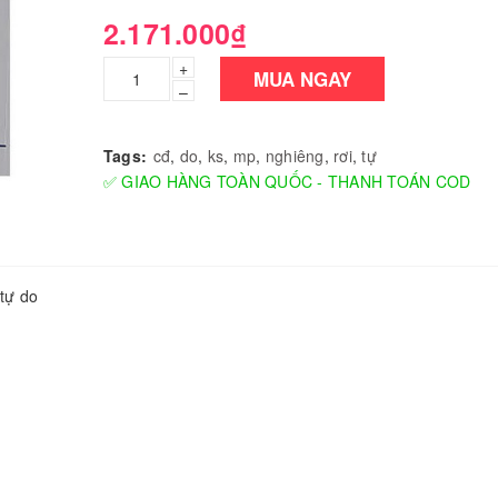
2.171.000₫
+
MUA NGAY
–
Tags:
cđ
,
do
,
ks
,
mp
,
nghiêng
,
rơi
,
tự
✅ GIAO HÀNG TOÀN QUỐC - THANH TOÁN COD
 tự do