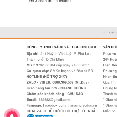
- Đế 3 chân (dùng chung)
- Hộp đất nặn
- Trục f 10 (dùng chung)
L4330THA
Tìm kiếm
CÔNG TY TNHH SÁCH VÀ TBGD ONLYGOL
VĂN PH
Địa chỉ:
244 Huỳnh Văn Luỹ, P. Phú Lợi,
Phục vụ
Thành phố Hồ Chí Minh
244 Huỳ
MST:
3702565704 cấp ngày 24/05/2017.
Điện tho
Cơ quan cấp:
Sở Kế hoạch và Đầu tư BD
Phương 
HOTLINE (HỖ TRỢ 24/7)
Nhắn ti
ZALO - VIBER: 0888.369.539 (Mr.Duy)
Qua Tin
Giao hàng tận nơi - NHANH CHÓNG
Chúng tô
Chăm sóc khách hàng - CHU ĐÁO
Thanh to
Email:
682582@gmail.com
* Giao h
Fanpage:
facebook.com/nhasachgiaoduc.vn
* Giao h
CHAT ZALO ĐỄ ĐƯỢC HỖ TRỢ TỐT NHẤT
Miễn phí