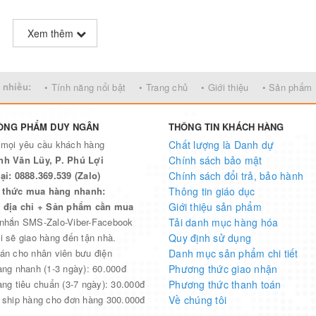
Xem thêm
 nhiều:
• Tính năng nổi bật
• Trang chủ
• Giới thiệu
• Sản phẩm
ÒNG PHẨM DUY NGÂN
THÔNG TIN KHÁCH HÀNG
 mọi yêu cầu khách hàng
Chất lượng là Danh dự
nh Văn Lũy, P. Phú Lợi
Chính sách bảo mật
ại: 0888.369.539 (Zalo)
Chính sách đổi trả, bảo hành
thức mua hàng nhanh:
Thông tin giáo dục
n địa chỉ + Sản phẩm cần mua
Giới thiệu sản phẩm
 nhắn SMS-Zalo-Viber-Facebook
Tải danh mục hàng hóa
i sẽ giao hàng đến tận nhà.
Quy định sử dụng
án cho nhân viên bưu điện
Danh mục sản phẩm chi tiết
àng nhanh (1-3 ngày): 60.000đ
Phương thức giao nhận
àng tiêu chuẩn (3-7 ngày): 30.000đ
Phương thức thanh toán
 ship hàng cho đơn hàng 300.000đ
Về chúng tôi