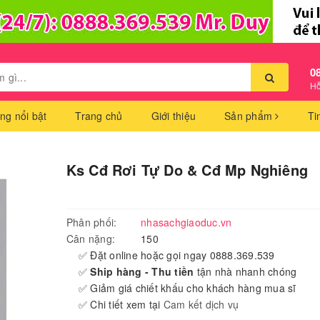
0
Hỗ
ng nổi bật
Trang chủ
Giới thiệu
Sản phẩm
Ti
Ks Cđ Rơi Tự Do & Cđ Mp Nghiêng
Phân phối:
nhasachgiaoduc.vn
Cân nặng:
150
✅ Đặt online hoặc gọi ngay 0888.369.539
✅
Ship hàng - Thu tiền
tận nhà nhanh chóng
✅ Giảm giá chiết khấu cho khách hàng mua sĩ
✅ Chi tiết xem tại
Cam kết dịch vụ