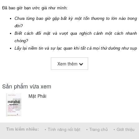
Đã bao giờ bạn ước giá như mình:
Chưa từng bao giờ gặp bất kỳ một tổn thương to lớn nào trong
đời?
Biết cách đối mặt và vượt qua nghịch cảnh một cách nhanh
chóng?
Lấy lại niềm tin và sự lạc quan khi tất cả mọi thứ dường như sụp
đổ dưới chân bạn?
Xem thêm
Tìm được ý nghĩa tích cực ẩn chứa đằng sau những điều tồi tệ
nhất?
Chúng ta ai cũng ít nhất một lần gặp phải những tổn thương sâu sắc
Sản phẩm vừa xem
trong cuộc sống: một mối quan hệ tan vỡ, một người thân yêu qua đời,
Mặt Phải
công việc kinh doanh thất bại, bị mất việc sau nhiều năm phấn đấu, bị
tai nạn nghiêm trọng, v.v…
Nghịch cảnh là những điều không ai mong muốn gặp phải, có những
người hoàn toàn bị khuất phục và đi đến kết cục bi thảm. Ngược lại,
có những người không những đã vượt qua nghịch cảnh đó mà thậm
Tìm kiếm nhiều:
• Tính năng nổi bật
• Trang chủ
• Giới thiệu
chí ngày càng trở nên mạnh mẽ hơn.