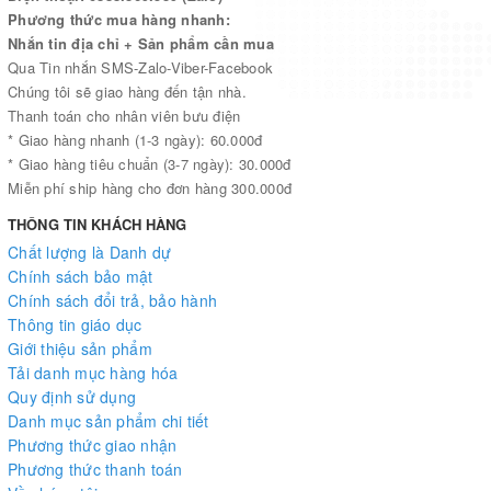
“Mọi khó khăn hay trở ngại đều chứa đựng bên trong nó một cơ hội
Phương thức mua hàng nhanh:
lớn, đôi khi còn lớn hơn cả bản chất của vấn đề.
Mặt phải
chính là cơ
Nhắn tin địa chỉ + Sản phẩm cần mua
Qua Tin nhắn SMS-Zalo-Viber-Facebook
hội ấy.”
Chúng tôi sẽ giao hàng đến tận nhà.
Thanh toán cho nhân viên bưu điện
* Giao hàng nhanh (1-3 ngày): 60.000đ
* Giao hàng tiêu chuẩn (3-7 ngày): 30.000đ
Miễn phí ship hàng cho đơn hàng 300.000đ
THÔNG TIN KHÁCH HÀNG
Chất lượng là Danh dự
Chính sách bảo mật
Chính sách đổi trả, bảo hành
Thông tin giáo dục
Giới thiệu sản phẩm
Tải danh mục hàng hóa
Quy định sử dụng
Danh mục sản phẩm chi tiết
Phương thức giao nhận
Phương thức thanh toán