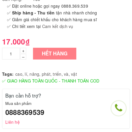
✅ Đặt online hoặc gọi ngay 0888.369.539
✅
Ship hàng - Thu tiền
tận nhà nhanh chóng
✅ Giảm giá chiết khấu cho khách hàng mua sĩ
✅ Chi tiết xem tại
Cam kết dịch vụ
17.000₫
+
HẾT HÀNG
–
Tags:
cao
,
lí
,
nâng
,
phát
,
triển
,
và
,
vật
✅ GIAO HÀNG TOÀN QUỐC - THANH TOÁN COD
Bạn cần hỗ trợ?
Mua sản phẩm
0888369539
Liên hệ