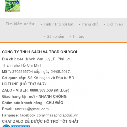
Phần sau là các bài tập trắc nghiệm, tự luận, định tính, định
lượng… Một số bài tập được xây dựng dựa trên các đề thi học
sinh giỏi Vật lí.
Tìm kiếm nhiều:
• Tính năng nổi bật
• Trang chủ
• Giới thiệu
Phần đáp án và hướng dẫn giải gợi ý cho các em hướng giải bài
tập và đáp số để các em phát huy tinh thần tìm tòi, suy nghĩ,
• Sản phẩm
• Tin tức
sang tạo trong cách giải để tự giải bài tập.
CÔNG TY TNHH SÁCH VÀ TBGD ONLYGOL
Địa chỉ:
244 Huỳnh Văn Luỹ, P. Phú Lợi,
Thành phố Hồ Chí Minh
MST:
3702565704 cấp ngày 24/05/2017.
Cơ quan cấp:
Sở Kế hoạch và Đầu tư BD
HOTLINE (HỖ TRỢ 24/7)
ZALO - VIBER: 0888.369.539 (Mr.Duy)
Giao hàng tận nơi - NHANH CHÓNG
Chăm sóc khách hàng - CHU ĐÁO
Email:
682582@gmail.com
Fanpage:
facebook.com/nhasachgiaoduc.vn
CHAT ZALO ĐỄ ĐƯỢC HỖ TRỢ TỐT NHẤT