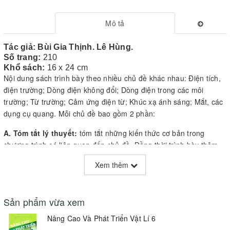
Mô tả
Tác giả: Bùi Gia Thịnh. Lê Hùng.
Số trang:
210
Khổ sách:
16 x 24 cm
Nội dung sách trình bày theo nhiều chủ đề khác nhau: Điện tích,
điện trường; Dòng điện không đổi; Dòng điện trong các môi
trường; Từ trường; Cảm ứng điện từ; Khúc xạ ánh sáng; Mắt, các
dụng cụ quang. Mỗi chủ đề bao gồm 2 phần:
A. Tóm tắt lý thuyết:
tóm tắt những kiến thức cơ bản trong
chương trình có liên quan đến chủ đề. Đồng thời trình bày thêm
những kiến thức mang tính chất mở rộng, nâng cao.
Xem thêm
B. Bài tập:
Các bài tập ví dụ điển hình của chủ đề, kèm theo bài
giải chi tiết, hướng dẫn về phương pháp giải, cách khắc phục
những khó khăn, sai lầm mà học sinh thường gặp khi giải từng
Sản phẩm vừa xem
loại bài tập.
Nâng Cao Và Phát Triển Vật Lí 6