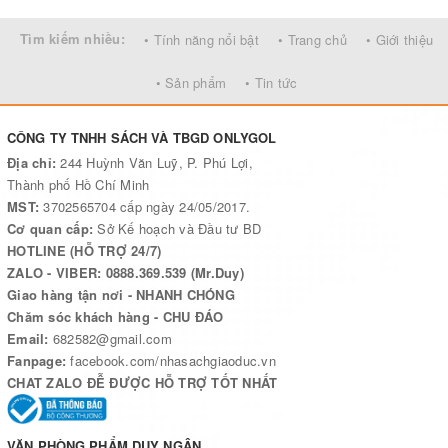
Tìm kiếm nhiều:
• Tính năng nổi bật
• Trang chủ
• Giới thiệu
• Sản phẩm
• Tin tức
CÔNG TY TNHH SÁCH VÀ TBGD ONLYGOL
Địa chỉ:
244 Huỳnh Văn Luỹ, P. Phú Lợi,
Thành phố Hồ Chí Minh
MST:
3702565704 cấp ngày 24/05/2017.
Cơ quan cấp:
Sở Kế hoạch và Đầu tư BD
HOTLINE (HỖ TRỢ 24/7)
ZALO - VIBER: 0888.369.539 (Mr.Duy)
Giao hàng tận nơi - NHANH CHÓNG
Chăm sóc khách hàng - CHU ĐÁO
Email:
682582@gmail.com
Fanpage:
facebook.com/nhasachgiaoduc.vn
CHAT ZALO ĐỄ ĐƯỢC HỖ TRỢ TỐT NHẤT
VĂN PHÒNG PHẨM DUY NGÂN