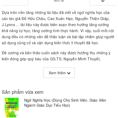
Dựa trên nền tảng những tài liệu đã viết về ngữ nghĩa học của
các tác giả Đỗ Hữu Châu, Cao Xuân Hạo, Nguyễn Thiện Giáp,
J.Lyons ... tài liệu này được biên soạn theo hướng tăng cường
khả năng tự học, tăng cường tính thực hành. Vì vậy, cuối mỗi nội
dung đều có những vấn đề thảo luận và bài tập nhằm giúp người
sử dụng củng cố và vận dụng kiến thức lí thuyết đã học.
Đề cương và bản thảo cuốn sách này được hưởng thụ những ý
kiến đóng góp quý báu của GS.TS. Nguyễn Minh Thuyết,
PGS.TS. Hoàng Dũng và ông Hoàng Xuân Tâm.
Xem thêm
Sách có nội dung gồm 4 chương chính như sau :
Chương I.
Giản yếu về Ngữ nghĩa học
Chương II.
Sản phẩm vừa xem
Ngữ nghĩa học từ vựng
Chương III.
Ngữ nghĩa học cú pháp
Ngữ Nghĩa Học (Dùng Cho Sinh Viên, Giáo Viên
Chương IV.
Ngữ nghĩa học dụng pháp
Ngành Giáo Dục Tiểu Học)