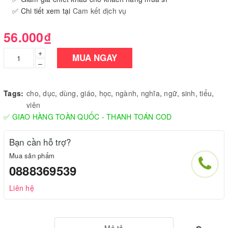
✅ Chi tiết xem tại
Cam kết dịch vụ
56.000₫
+
MUA NGAY
–
Tags:
cho
,
dục
,
dùng
,
giáo
,
học
,
ngành
,
nghĩa
,
ngữ
,
sinh
,
tiểu
,
viên
✅ GIAO HÀNG TOÀN QUỐC - THANH TOÁN COD
Bạn cần hỗ trợ?
Mua sản phẩm
0888369539
Liên hệ
Mô tả