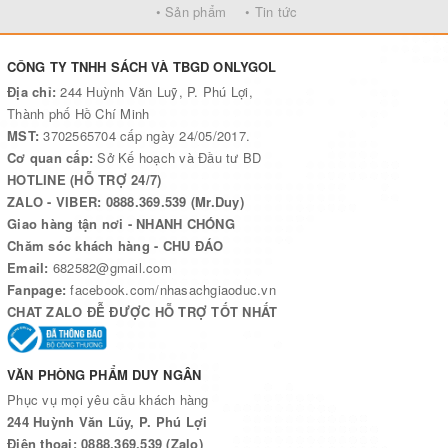
• Sản phẩm
• Tin tức
CÔNG TY TNHH SÁCH VÀ TBGD ONLYGOL
Địa chỉ:
244 Huỳnh Văn Luỹ, P. Phú Lợi,
Thành phố Hồ Chí Minh
MST:
3702565704 cấp ngày 24/05/2017.
Cơ quan cấp:
Sở Kế hoạch và Đầu tư BD
HOTLINE (HỖ TRỢ 24/7)
ZALO - VIBER: 0888.369.539 (Mr.Duy)
Giao hàng tận nơi - NHANH CHÓNG
Chăm sóc khách hàng - CHU ĐÁO
Email:
682582@gmail.com
Fanpage:
facebook.com/nhasachgiaoduc.vn
CHAT ZALO ĐỄ ĐƯỢC HỖ TRỢ TỐT NHẤT
VĂN PHÒNG PHẨM DUY NGÂN
Phục vụ mọi yêu cầu khách hàng
244 Huỳnh Văn Lũy, P. Phú Lợi
Điện thoại: 0888.369.539 (Zalo)