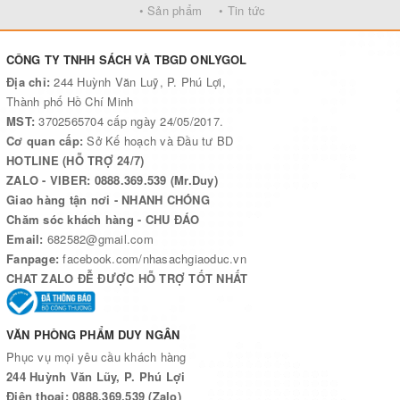
• Sản phẩm
• Tin tức
CÔNG TY TNHH SÁCH VÀ TBGD ONLYGOL
Địa chỉ:
244 Huỳnh Văn Luỹ, P. Phú Lợi,
Thành phố Hồ Chí Minh
MST:
3702565704 cấp ngày 24/05/2017.
Cơ quan cấp:
Sở Kế hoạch và Đầu tư BD
HOTLINE (HỖ TRỢ 24/7)
ZALO - VIBER: 0888.369.539 (Mr.Duy)
Giao hàng tận nơi - NHANH CHÓNG
Chăm sóc khách hàng - CHU ĐÁO
Email:
682582@gmail.com
Fanpage:
facebook.com/nhasachgiaoduc.vn
CHAT ZALO ĐỄ ĐƯỢC HỖ TRỢ TỐT NHẤT
VĂN PHÒNG PHẨM DUY NGÂN
Phục vụ mọi yêu cầu khách hàng
244 Huỳnh Văn Lũy, P. Phú Lợi
Điện thoại: 0888.369.539 (Zalo)