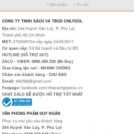
• Sản phẩm
• Tin tức
CÔNG TY TNHH SÁCH VÀ TBGD ONLYGOL
Địa chỉ:
244 Huỳnh Văn Luỹ, P. Phú Lợi,
Thành phố Hồ Chí Minh
MST:
3702565704 cấp ngày 24/05/2017.
Cơ quan cấp:
Sở Kế hoạch và Đầu tư BD
HOTLINE (HỖ TRỢ 24/7)
ZALO - VIBER: 0888.369.539 (Mr.Duy)
Giao hàng tận nơi - NHANH CHÓNG
Chăm sóc khách hàng - CHU ĐÁO
Email:
682582@gmail.com
Fanpage:
facebook.com/nhasachgiaoduc.vn
CHAT ZALO ĐỄ ĐƯỢC HỖ TRỢ TỐT NHẤT
VĂN PHÒNG PHẨM DUY NGÂN
Phục vụ mọi yêu cầu khách hàng
244 Huỳnh Văn Lũy, P. Phú Lợi
Điện thoại: 0888.369.539 (Zalo)