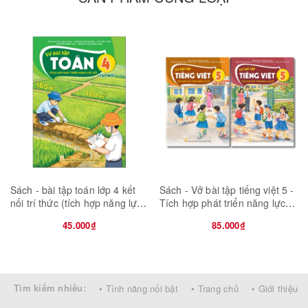
Năm Xuất Bản 2022
Số trang: 200
Bìa mềm
NXB: Nhà Xuất Bản Giáo Dục Việt Nam
Sách - bài tập toán lớp 4 kết
Sách - Vở bài tập tiếng việt 5 -
nối trí thức (tích hợp năng lực
Tích hợp phát triển năng lực
số)
số
45.000₫
85.000₫
Tìm kiếm nhiều:
• Tính năng nổi bật
• Trang chủ
• Giới thiệu