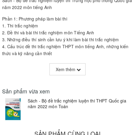
Sách - Bộ đề trắc nghiệm luyện thi Trung học phổ thông Quốc gia
năm 2022 môn tiếng Anh
Phần 1: Phương pháp làm bài thi
1. Thi trắc nghiệm
2. Đề thi và bài thi trắc nghiệm môn Tiếng Anh
3. Những điều thí sinh cần lưu ý khi làm bài thi trắc nghiệm
4. Cấu trúc đề thi trắc nghiệm THPT môn tiếng Anh, những kiến
thức và kỹ năng cần thiết
Phần 2: Hệ thống đề ôn luyện (Gồm 25 đề ôn luyện).
Phần 3: Đáp án
Xem thêm
Bộ đề trắc nghiệm luyện thi THPT Quốc gia 2022 của Nhà xuất
bản Giáo dục Việt Nam tổ chức biên soạn, còn bao gồm Bộ đề
luyện thi Trung học phổ thông Quốc gia năm 2022 các môn Toán,
Sản phẩm vừa xem
Ngữ văn, Khoa học tự nhiên, Khoa học xã hội, giúp các em và các
Sách - Bộ đề trắc nghiệm luyện thi THPT Quốc gia
bậc giáo viên, phụ huynh dễ dàng định hướng và xây dựng kế
năm 2022 môn Toán
hoạch học tập và ôn luyện phù hợp, nhằm chuẩn bị tốt nhất cho
kỳ thi đại học năm 2022.
==============
Tác giả: nhiều tác giả
SẢN PHẨM CÙNG LOẠI