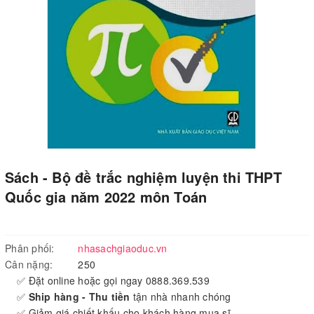
Sách - Bộ đề trắc nghiệm luyện thi THPT
Quốc gia năm 2022 môn Toán
Phân phối:
nhasachgiaoduc.vn
Cân nặng:
250
✅ Đặt online hoặc gọi ngay 0888.369.539
✅
Ship hàng - Thu tiền
tận nhà nhanh chóng
✅ Giảm giá chiết khấu cho khách hàng mua sĩ