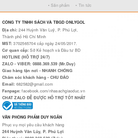
• Sản phẩm
• Tin tức
CÔNG TY TNHH SÁCH VÀ TBGD ONLYGOL
Địa chỉ:
244 Huỳnh Văn Luỹ, P. Phú Lợi,
Thành phố Hồ Chí Minh
MST:
3702565704 cấp ngày 24/05/2017.
Cơ quan cấp:
Sở Kế hoạch và Đầu tư BD
HOTLINE (HỖ TRỢ 24/7)
ZALO - VIBER: 0888.369.539 (Mr.Duy)
Giao hàng tận nơi - NHANH CHÓNG
Chăm sóc khách hàng - CHU ĐÁO
Email:
682582@gmail.com
Fanpage:
facebook.com/nhasachgiaoduc.vn
CHAT ZALO ĐỄ ĐƯỢC HỖ TRỢ TỐT NHẤT
VĂN PHÒNG PHẨM DUY NGÂN
Phục vụ mọi yêu cầu khách hàng
244 Huỳnh Văn Lũy, P. Phú Lợi