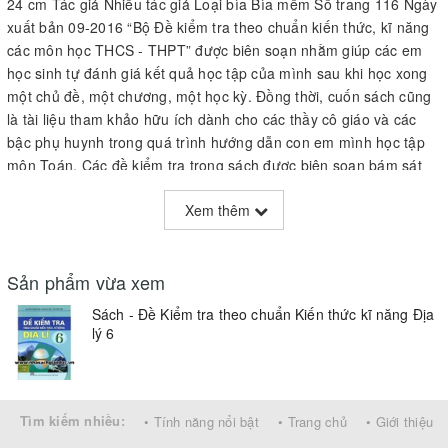
24 cm Tác giả Nhiều tác giả Loại bìa Bìa mềm Số trang 116 Ngày
xuất bản 09-2016 “Bộ Đề kiểm tra theo chuẩn kiến thức, kĩ năng
các môn học THCS - THPT” được biên soạn nhằm giúp các em
học sinh tự đánh giá kết quả học tập của mình sau khi học xong
một chủ đề, một chương, một học kỳ. Đồng thời, cuốn sách cũng
là tài liệu tham khảo hữu ích dành cho các thầy cô giáo và các
bậc phụ huynh trong quá trình hướng dẫn con em mình học tập
môn Toán. Các đề kiểm tra trong sách được biên soạn bám sát
theo chuẩn kiến thức, kĩ năng môn Toán quy định trong chương
Xem thêm
trình giáo dục phổ thông và theo đúng tinh thần của việc thiết lập
“ma trận đề kiểm tra” khi thiết kế các đề kiểm tra.
Sản phẩm vừa xem
Sách - Đề Kiểm tra theo chuẩn Kiến thức kĩ năng Địa
lý 6
Tìm kiếm nhiều:
• Tính năng nổi bật
• Trang chủ
• Giới thiệu