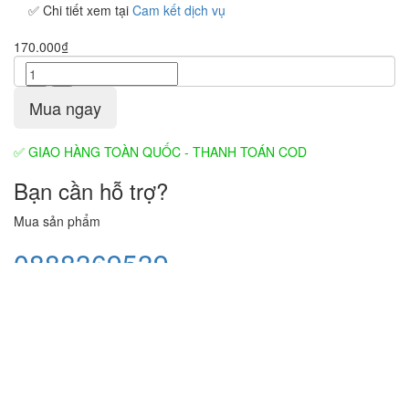
✅ Chi tiết xem tại
Cam kết dịch vụ
170.000₫
+
–
Mua ngay
✅ GIAO HÀNG TOÀN QUỐC - THANH TOÁN COD
Bạn cần hỗ trợ?
Mua sản phẩm
0888369539
Liên hệ
Mô tả
Giới thiệu
Đánh giá
Trên c.h.i.ế.n t.r.ư.ờ.n.g đầy khói lửa, họ tranh thủ viết vội
những dòng chữ yêu thương, nhắn nhủ, động viên gửi về