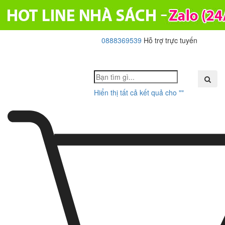
0888369539
Hỗ trợ trực tuyến
Toggle
navigati
Hiển thị tất cả kết quả cho "
"