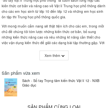
“Sổ tay Vật lí Trung học phổ thông” là cuốn sách tổng hợp các
kiến thức cơ bản và nâng cao về Vật lí Trung học phổ thông dành
cho các em học sinh từ lớp 10 đến lớp 12 và những em học sinh
ôn tập thi Trung học phổ thông quốc gia.
Với monġ muốn cẩm nang sẽ thật tiện ích cho các em, trong mỗi
chủ đề chúng tôi tóm lược những kiến thức cơ bản, bổ sung
những kiến thức nâng cao và nêu những kĩ năng cần thiết cho
việc vận dụng kiến thức để giải các dạng bài tập thường gặp. Với
cách trình bày này chúng tôi hi vọng sẽ giúp các em vừa nắm và
vận dụng được kiến thức vừa có cái nhìn bao quát về chương
Xem thêm
trình Vật lí Trung học phổ thông trải dài từ lớp 10 đến lớp 12. Đặc
biệt là phần Một số phương pháp giải nhanh bài tập trắc nghiệm
Vật lí luyện thi THPT quốc gia giới thiệu đến các em một số
Sản phẩm vừa xem
phương pháp chọn lọc và kĩ thuật sử dụng các phương pháp đó
Sách - Sổ tay Trọng tâm kiến thức Vật lí 12 - NXB
để giải nhanh bài tập trắc nghiệm Vật lí 12, phục vụ cho việc học,
Giáo dục
ôn tập và thi THPT quốc gia đạt hiệu quả.
SẢN PHẨM CÙNG LOẠI