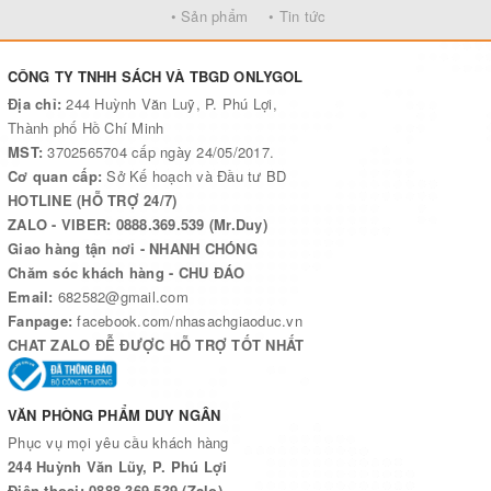
• Sản phẩm
• Tin tức
CÔNG TY TNHH SÁCH VÀ TBGD ONLYGOL
Địa chỉ:
244 Huỳnh Văn Luỹ, P. Phú Lợi,
Thành phố Hồ Chí Minh
MST:
3702565704 cấp ngày 24/05/2017.
Cơ quan cấp:
Sở Kế hoạch và Đầu tư BD
HOTLINE (HỖ TRỢ 24/7)
ZALO - VIBER: 0888.369.539 (Mr.Duy)
Giao hàng tận nơi - NHANH CHÓNG
Chăm sóc khách hàng - CHU ĐÁO
Email:
682582@gmail.com
Fanpage:
facebook.com/nhasachgiaoduc.vn
CHAT ZALO ĐỄ ĐƯỢC HỖ TRỢ TỐT NHẤT
VĂN PHÒNG PHẨM DUY NGÂN
Phục vụ mọi yêu cầu khách hàng
244 Huỳnh Văn Lũy, P. Phú Lợi
Điện thoại: 0888.369.539 (Zalo)