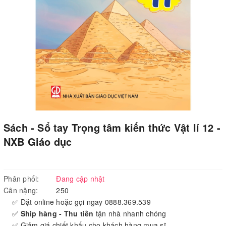
Sách - Sổ tay Trọng tâm kiến thức Vật lí 12 -
NXB Giáo dục
Phân phối:
Đang cập nhật
Cân nặng:
250
✅ Đặt online hoặc gọi ngay 0888.369.539
✅
Ship hàng - Thu tiền
tận nhà nhanh chóng
✅ Giảm giá chiết khấu cho khách hàng mua sĩ