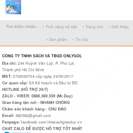
Tìm kiếm nhiều:
• Tính năng nổi bật
• Trang chủ
• Giới thiệu
• Sản phẩm
• Tin tức
CÔNG TY TNHH SÁCH VÀ TBGD ONLYGOL
Địa chỉ:
244 Huỳnh Văn Luỹ, P. Phú Lợi,
Thành phố Hồ Chí Minh
MST:
3702565704 cấp ngày 24/05/2017.
Cơ quan cấp:
Sở Kế hoạch và Đầu tư BD
HOTLINE (HỖ TRỢ 24/7)
ZALO - VIBER: 0888.369.539 (Mr.Duy)
Giao hàng tận nơi - NHANH CHÓNG
Chăm sóc khách hàng - CHU ĐÁO
Email:
682582@gmail.com
Fanpage:
facebook.com/nhasachgiaoduc.vn
CHAT ZALO ĐỄ ĐƯỢC HỖ TRỢ TỐT NHẤT