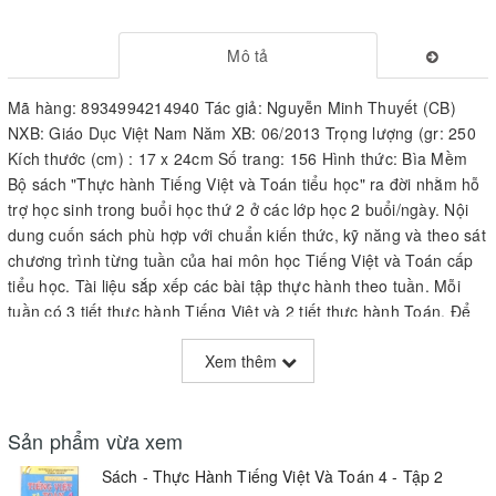
Mô tả
Mã hàng: 8934994214940 Tác giả: Nguyễn Minh Thuyết (CB)
NXB: Giáo Dục Việt Nam Năm XB: 06/2013 Trọng lượng (gr: 250
Kích thước (cm) : 17 x 24cm Số trang: 156 Hình thức: Bìa Mềm
Bộ sách "Thực hành Tiếng Việt và Toán tiểu học" ra đời nhằm hỗ
trợ học sinh trong buổi học thứ 2 ở các lớp học 2 buổi/ngày. Nội
dung cuốn sách phù hợp với chuẩn kiến thức, kỹ năng và theo sát
chương trình từng tuần của hai môn học Tiếng Việt và Toán cấp
tiểu học. Tài liệu sắp xếp các bài tập thực hành theo tuần. Mỗi
tuần có 3 tiết thực hành Tiếng Việt và 2 tiết thực hành Toán. Để
học sinh khoải mất thời gian chép bài, tài liệu này được trình bày
Xem thêm
dưới hình thức một cuốn vở, có thể đánh dấu hoặc viết vào chỗ
trống. Phần Toán có thêm một số bài tập phát triển trí thông minh
để khuyến khích học sinh làm thêm. Qua tài liệu này, các bậc phụ
Sản phẩm vừa xem
huynh có thể nắm được kết quả học tập của con em mình và giúp
con em mình rèn luyện thêm.
Sách - Thực Hành Tiếng Việt Và Toán 4 - Tập 2