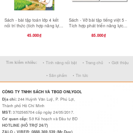
Sách - bài tập toán lớp 4 kết
Sách - Vở bài tập tiếng việt 5 -
nối trí thức (tích hợp năng lực
Tích hợp phát triển năng lực
số)
số
45.000₫
85.000₫
Tìm kiếm nhiều:
• Tính năng nổi bật
• Trang chủ
• Giới thiệu
• Sản phẩm
• Tin tức
CÔNG TY TNHH SÁCH VÀ TBGD ONLYGOL
Địa chỉ:
244 Huỳnh Văn Luỹ, P. Phú Lợi,
Thành phố Hồ Chí Minh
MST:
3702565704 cấp ngày 24/05/2017.
Cơ quan cấp:
Sở Kế hoạch và Đầu tư BD
HOTLINE (HỖ TRỢ 24/7)
ZALO - VIBER: 0888.369.539 (Mr.Duy)