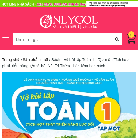
0
Toggle
navigation
Trang chủ
Sản phẩm mới
Sách - Vở bài tập Toán 1 - Tập một (Tích hợp
phát triển năng lực số Kết Nối Tri Thức) - bán kèm bao sách