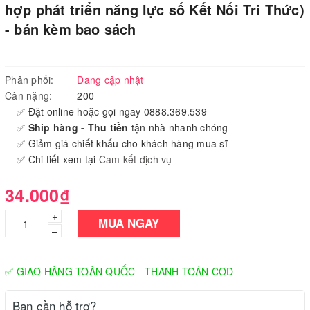
hợp phát triển năng lực số Kết Nối Tri Thức)
- bán kèm bao sách
Phân phối:
Đang cập nhật
Cân nặng:
200
✅ Đặt online hoặc gọi ngay 0888.369.539
✅
Ship hàng - Thu tiền
tận nhà nhanh chóng
✅ Giảm giá chiết khấu cho khách hàng mua sĩ
✅ Chi tiết xem tại
Cam kết dịch vụ
34.000₫
+
MUA NGAY
–
✅ GIAO HÀNG TOÀN QUỐC - THANH TOÁN COD
Bạn cần hỗ trợ?