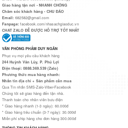
Giao hàng tận nơi - NHANH CHÓNG
Chăm sóc khách hàng - CHU ĐÁO
Email:
682582@gmail.com
Fanpage:
facebook.com/nhasachgiaoduc.vn
CHAT ZALO ĐỄ ĐƯỢC HỖ TRỢ TỐT NHẤT
VĂN PHÒNG PHẨM DUY NGÂN
Phục vụ mọi yêu cầu khách hàng
244 Huỳnh Văn Lũy, P. Phú Lợi
Điện thoại: 0888.369.539 (Zalo)
Phương thức mua hàng nhanh:
Nhắn tin địa chỉ + Sản phẩm cần mua
Qua Tin nhắn SMS-Zalo-Viber-Facebook
Chúng tôi sẽ giao hàng đến tận nhà.
Thanh toán cho nhân viên bưu điện
* Giao hàng nhanh (1-3 ngày): 60.000đ
* Giao hàng tiêu chuẩn (3-7 ngày): 30.000đ
Miễn phí ship hàng cho đơn hàng 300.000đ
THÔNG TIN KHÁCH HÀNG