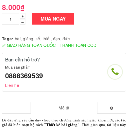
8.000₫
+
MUA NGAY
–
Tags:
bài
,
giảng
,
kế
,
thiết
,
đạo
,
đức
✅ GIAO HÀNG TOÀN QUỐC - THANH TOÁN COD
Bạn cần hỗ trợ?
Mua sản phẩm
0888369539
Liên hệ
Mô tả
Để đáp ứng yêu cầu dạy - học theo chương trình sách giáo khoa mới, các tác
giả đã biên soạn bộ sách
"Thiết kế bài giảng"
. Thời gian qua, tài liệu này