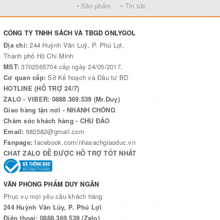
• Sản phẩm
• Tin tức
CÔNG TY TNHH SÁCH VÀ TBGD ONLYGOL
Địa chỉ:
244 Huỳnh Văn Luỹ, P. Phú Lợi,
Thành phố Hồ Chí Minh
MST:
3702565704 cấp ngày 24/05/2017.
Cơ quan cấp:
Sở Kế hoạch và Đầu tư BD
HOTLINE (HỖ TRỢ 24/7)
ZALO - VIBER: 0888.369.539 (Mr.Duy)
Giao hàng tận nơi - NHANH CHÓNG
Chăm sóc khách hàng - CHU ĐÁO
Email:
682582@gmail.com
Fanpage:
facebook.com/nhasachgiaoduc.vn
CHAT ZALO ĐỄ ĐƯỢC HỖ TRỢ TỐT NHẤT
VĂN PHÒNG PHẨM DUY NGÂN
Phục vụ mọi yêu cầu khách hàng
244 Huỳnh Văn Lũy, P. Phú Lợi
Điện thoại: 0888.369.539 (Zalo)