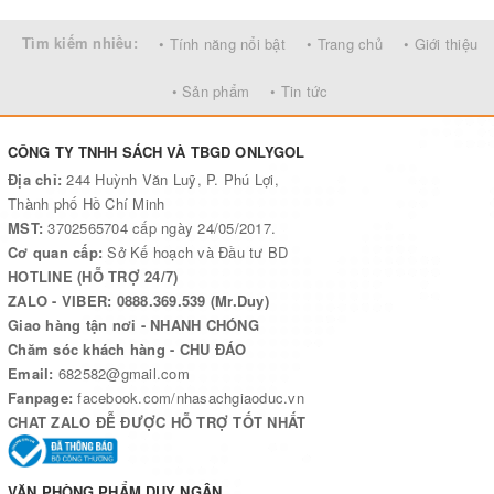
Qua từng câu chuyện, các em sẽ hiểu biết thêm về quá khứ dựng
Tìm kiếm nhiều:
• Tính năng nổi bật
• Trang chủ
• Giới thiệu
nuớc và giũ nuớc của dân tộc trong suốt hàng ngàn năm. Thấm
nhuần những giá trị lịch sử do cha ông dày công hun đúc, các em
• Sản phẩm
• Tin tức
sẽ thấu hiểu những nét văn hoá, phẩm chất và vẻ đẹp của con
nguời Việt Nam. Hơn thế nửa, lòng tự hào về truyền thống quê
CÔNG TY TNHH SÁCH VÀ TBGD ONLYGOL
hương cùng sự tri ân các anh hùng dân tộc chính là hành trang
Địa chỉ:
244 Huỳnh Văn Luỹ, P. Phú Lợi,
hữu ích giúp các em tiến bước vững vàng trên con đường hội
Thành phố Hồ Chí Minh
nhập mai sau.
MST:
3702565704 cấp ngày 24/05/2017.
Hy vọng những cuốn truyện tranh lịch sử này sẽ bổ ích và để lại
Cơ quan cấp:
Sở Kế hoạch và Đầu tư BD
ấn tượng tốt đẹp cho các em.
HOTLINE (HỖ TRỢ 24/7)
ZALO - VIBER: 0888.369.539 (Mr.Duy)
Giao hàng tận nơi - NHANH CHÓNG
Chăm sóc khách hàng - CHU ĐÁO
Email:
682582@gmail.com
Fanpage:
facebook.com/nhasachgiaoduc.vn
CHAT ZALO ĐỄ ĐƯỢC HỖ TRỢ TỐT NHẤT
VĂN PHÒNG PHẨM DUY NGÂN