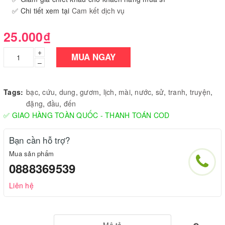
✅ Chi tiết xem tại
Cam kết dịch vụ
25.000₫
+
MUA NGAY
–
Tags:
bạc
,
cứu
,
dung
,
gươm
,
lịch
,
mài
,
nước
,
sử
,
tranh
,
truyện
,
đặng
,
đầu
,
đến
✅ GIAO HÀNG TOÀN QUỐC - THANH TOÁN COD
Bạn cần hỗ trợ?
Mua sản phẩm
0888369539
Liên hệ
Mô tả