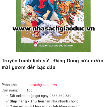
Truyện tranh lịch sử - Đặng Dung cứu nước
mài gươm đến bạc đầu
Phân phối:
nhasachgiaoduc.vn
Cân nặng:
150
✅ Đặt online hoặc gọi ngay 0888.369.539
✅
Ship hàng - Thu tiền
tận nhà nhanh chóng
✅ Giảm giá chiết khấu cho khách hàng mua sĩ