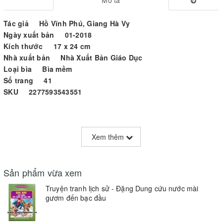
Tác giả Hồ Vĩnh Phú, Giang Hà Vy
Ngày xuất bản 01-2018
Kích thước 17 x 24 cm
Nhà xuất bản Nhà Xuất Bản Giáo Dục
Loại bìa Bìa mềm
Số trang 41
SKU 2277593543551
Trên tay các em là những cuốn truyện tranh lịch sử, kết quả từ
Xem thêm
cuộc thi Biên soạn Truyện tranh lịch sử theo sách giáo khoa Lịch
sử hiện hành do Nhà xuất bản Giáo dục Việt Nam phối hợp với
Hội Nhà văn Việt Nam và Hội Khoa học Lịch sử Việt Nam tổ chức.
Sản phẩm vừa xem
Bộ truyện tranh này tái hiện lịch sử dân tộc từ thời dựng nuớc cho
Truyện tranh lịch sử - Đặng Dung cứu nước mài
đến cuối thế kỷ XX. Những sự kiện, địa danh và nhân vật tiêu
gươm đến bạc đầu
biểu qua các thời ký lịch sử đuợc minh hoạ bằng nhũng hình ảnh
sinh động, hấp dẫn.