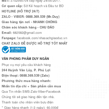
MST:
3702565704 cấp ngày 24/05/2017.
Cơ quan cấp:
Sở Kế hoạch và Đầu tư BD
HOTLINE (HỖ TRỢ 24/7)
ZALO - VIBER: 0888.369.539 (Mr.Duy)
Giao hàng tận nơi - NHANH CHÓNG
Chăm sóc khách hàng - CHU ĐÁO
Email:
682582@gmail.com
Fanpage:
facebook.com/nhasachgiaoduc.vn
CHAT ZALO ĐỄ ĐƯỢC HỖ TRỢ TỐT NHẤT
VĂN PHÒNG PHẨM DUY NGÂN
Phục vụ mọi yêu cầu khách hàng
244 Huỳnh Văn Lũy, P. Phú Lợi
Điện thoại: 0888.369.539 (Zalo)
Phương thức mua hàng nhanh:
Nhắn tin địa chỉ + Sản phẩm cần mua
Qua Tin nhắn SMS-Zalo-Viber-Facebook
Chúng tôi sẽ giao hàng đến tận nhà.
Thanh toán cho nhân viên bưu điện
* Giao hàng nhanh (1-3 ngày): 60.000đ