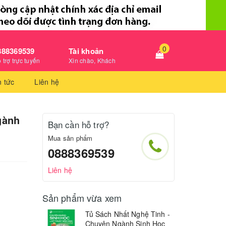
0
888369539
Tài khoản
 trợ trực tuyến
Xin chào, Khách
n tức
Liên hệ
gành
Bạn cần hỗ trợ?
Mua sản phẩm
0888369539
Liên hệ
Sản phẩm vừa xem
Tủ Sách Nhất Nghệ Tinh -
Chuyên Ngành Sinh Học