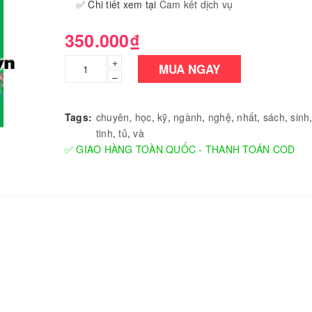
✅ Chi tiết xem tại
Cam kết dịch vụ
350.000₫
+
MUA NGAY
–
Tags:
chuyên
,
học
,
kỹ
,
ngành
,
nghệ
,
nhất
,
sách
,
sinh
tinh
,
tủ
,
và
✅ GIAO HÀNG TOÀN QUỐC - THANH TOÁN COD