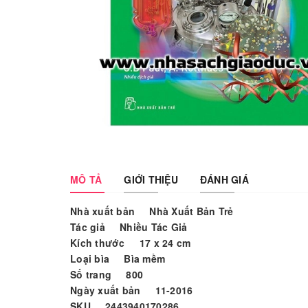
MÔ TẢ
GIỚI THIỆU
ĐÁNH GIÁ
Ngày
nay,
Nhà xuất bản Nhà Xuất Bản Trẻ
khoa
Tác giả Nhiều Tác Giả
học
Kích thước 17 x 24 cm
sinh
Loại bìa Bìa mềm
học
Số trang 800
là
Ngày xuất bản 11-2016
môn
SKU 2443940170286