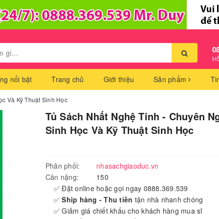
0
Hỗ
ng nổi bật
Trang chủ
Giới thiệu
Sản phẩm
Ti
ọc Và Kỹ Thuật Sinh Học
Tủ Sách Nhất Nghệ Tinh - Chuyên N
Sinh Học Và Kỹ Thuật Sinh Học
Phân phối:
nhasachgiaoduc.vn
Cân nặng:
150
✅ Đặt online hoặc gọi ngay 0888.369.539
✅
Ship hàng - Thu tiền
tận nhà nhanh chóng
✅ Giảm giá chiết khấu cho khách hàng mua sĩ