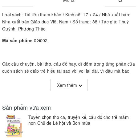
Loại sách: Tài liệu tham khảo / Kích cỡ: 17 x 24 / Nhà xuất bản:
Nhà xuất bản Giáo dục Việt Nam / Số trang: 88 / Tác giả: Thuý
Quỳnh, Phương Thảo
Mã sản phẩm:
0G002
Các câu chuyện, bài thơ, câu đố hay, dí dỏm trong từng phần của
cuốn sách sẽ giúp trẻ hiểu tại sao vòi voi lại dài, vì đâu mà bác
Cóc bị còng lưng… Cuốn sách giáo dục trẻ biết yêu quý, chăm
sóc và bảo vệ động vật, đặc biệt là những con vật gần gũi với trẻ.
Xem thêm
Sản phẩm vừa xem
Tuyển chọn thơ ca, truyện kể, câu đố cho trẻ mầm
non Chủ đề Lễ hội và Bốn mùa