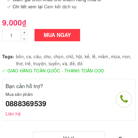
✅ Chi tiết xem tại
Cam kết dịch vụ
9.000₫
+
MUA NGAY
–
Tags:
bốn
,
ca
,
câu
,
cho
,
chọn
,
chủ
,
hội
,
kể
,
lễ
,
mầm
,
mùa
,
non
,
thơ
,
trẻ
,
truyện
,
tuyển
,
và
,
đề
,
đố
✅ GIAO HÀNG TOÀN QUỐC - THANH TOÁN COD
Bạn cần hỗ trợ?
Mua sản phẩm
0888369539
Liên hệ
Mô tả