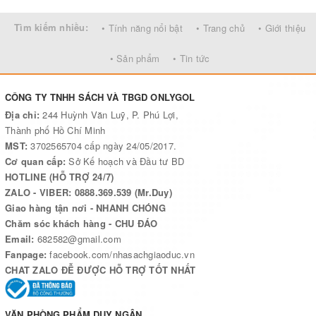
Tìm kiếm nhiều:
• Tính năng nổi bật
• Trang chủ
• Giới thiệu
• Sản phẩm
• Tin tức
CÔNG TY TNHH SÁCH VÀ TBGD ONLYGOL
Địa chỉ:
244 Huỳnh Văn Luỹ, P. Phú Lợi,
Thành phố Hồ Chí Minh
MST:
3702565704 cấp ngày 24/05/2017.
Cơ quan cấp:
Sở Kế hoạch và Đầu tư BD
HOTLINE (HỖ TRỢ 24/7)
ZALO - VIBER: 0888.369.539 (Mr.Duy)
Giao hàng tận nơi - NHANH CHÓNG
Chăm sóc khách hàng - CHU ĐÁO
Email:
682582@gmail.com
Fanpage:
facebook.com/nhasachgiaoduc.vn
CHAT ZALO ĐỄ ĐƯỢC HỖ TRỢ TỐT NHẤT
VĂN PHÒNG PHẨM DUY NGÂN