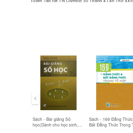
Tuyển Tập Đề Thi Olympic 30 Tháng 4 Lần Thứ XXIII 
sinh ôn luyện thi học sinh giỏi, tham dự các kì thi q
Lịch Sử đúng phương pháp. Cuốn sách gồm có 2 phần 
Đáp án đề thi chính thức và các đề thi đề nghị khối 
Sách - Bài giảng Số
Sách - 169 Đẳng Thức
học(Dành cho học sinh,
Bất Đẳng Thức Trong 
giáo viên chuyên Toán)
Hợp