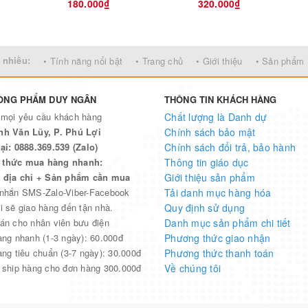
180.000₫
320.000₫
(Chương Trình Mới)
trị hình học ở trường
THCS, THPT
 nhiều:
• Tính năng nổi bật
• Trang chủ
• Giới thiệu
• Sản phẩm
ÒNG PHẨM DUY NGÂN
THÔNG TIN KHÁCH HÀNG
 mọi yêu cầu khách hàng
Chất lượng là Danh dự
nh Văn Lũy, P. Phú Lợi
Chính sách bảo mật
ại: 0888.369.539 (Zalo)
Chính sách đổi trả, bảo hành
thức mua hàng nhanh:
Thông tin giáo dục
n địa chỉ + Sản phẩm cần mua
Giới thiệu sản phẩm
 nhắn SMS-Zalo-Viber-Facebook
Tải danh mục hàng hóa
i sẽ giao hàng đến tận nhà.
Quy định sử dụng
án cho nhân viên bưu điện
Danh mục sản phẩm chi tiết
àng nhanh (1-3 ngày): 60.000đ
Phương thức giao nhận
àng tiêu chuẩn (3-7 ngày): 30.000đ
Phương thức thanh toán
 ship hàng cho đơn hàng 300.000đ
Về chúng tôi