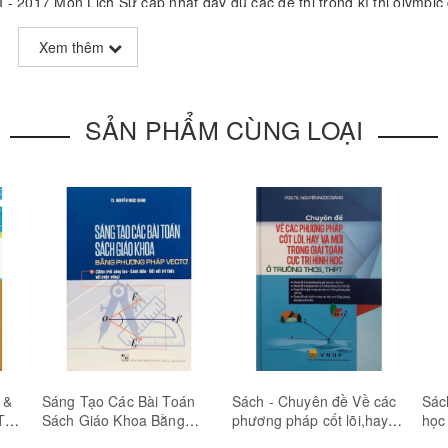
- 2017 Môn Lịch Sử cập nhật đầy đủ các đề thi trong kì thi olympic
uan trọng và giáo viên làm tài liệu giảng dạy, định hướng học sinh họ
Xem thêm
chính: Phần 1: Đề thi chính thức và đề thi đề nghị khối 10,11. Ph
10,11.
SẢN PHẨM CÙNG LOẠI
 &
Sáng Tạo Các Bài Toán
Sách - Chuyên đề Về các
Sác
Tổ
Sách Giáo Khoa Bằng
phương pháp cốt lõi,hay
học
Phương Pháp Vectơ
và mới trong giải toán cực
sin