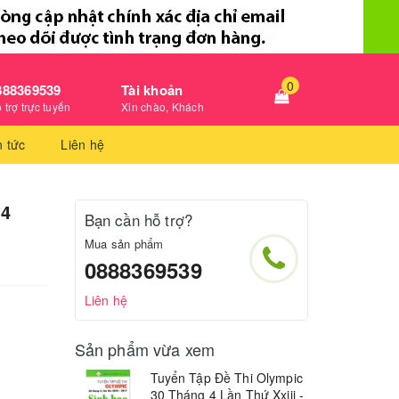
0
888369539
Tài khoản
 trợ trực tuyến
Xin chào, Khách
n tức
Liên hệ
 4
Bạn cần hỗ trợ?
Mua sản phẩm
0888369539
Liên hệ
Sản phẩm vừa xem
Tuyển Tập Đề Thi Olympic
30 Tháng 4 Lần Thứ Xxiii -