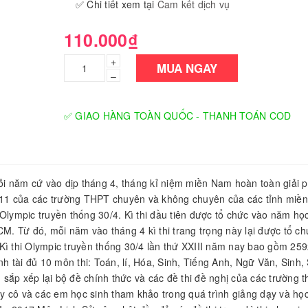
✅ Chi tiết xem tại
Cam kết dịch vụ
110.000₫
+
MUA NGAY
–
✅ GIAO HÀNG TOÀN QUỐC - THANH TOÁN COD
Mỗi năm cứ vào dịp tháng 4, tháng kỉ niệm miền Nam hoàn toàn giải 
và 11 của các trường THPT chuyên và không chuyên của các tỉnh miề
Olympic truyền thống 30/4. Kì thi đầu tiên được tổ chức vào năm họ
 Từ đó, mỗi năm vào tháng 4 kì thi trang trọng này lại được tổ ch
Kì thi Olympic truyền thống 30/4 lần thứ XXIII năm nay bao gồm 259
nh tài đủ 10 môn thi: Toán, lí, Hóa, Sinh, Tiếng Anh, Ngữ Văn, Sinh, 
, sắp xếp lại bộ đề chính thức và các đề thi đề nghị của các trường 
 thầy cô và các em học sinh tham khảo trong quá trình giảng dạy và học