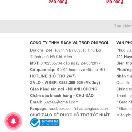
260.000₫
180.000₫
Tìm kiếm
CÔNG TY TNHH SÁCH VÀ TBGD ONLYGOL
VĂN PH
Địa chỉ:
244 Huỳnh Văn Luỹ, P. Phú Lợi,
Phục vụ
Thành phố Hồ Chí Minh
244 Huỳ
MST:
3702565704 cấp ngày 24/05/2017.
Điện tho
Cơ quan cấp:
Sở Kế hoạch và Đầu tư BD
Phương 
HOTLINE (HỖ TRỢ 24/7)
Nhắn ti
ZALO - VIBER: 0888.369.539 (Mr.Duy)
Qua Tin
Giao hàng tận nơi - NHANH CHÓNG
Chúng tô
Chăm sóc khách hàng - CHU ĐÁO
Thanh to
Email:
682582@gmail.com
* Giao h
Fanpage:
facebook.com/nhasachgiaoduc.vn
* Giao h
CHAT ZALO ĐỄ ĐƯỢC HỖ TRỢ TỐT NHẤT
Miễn phí