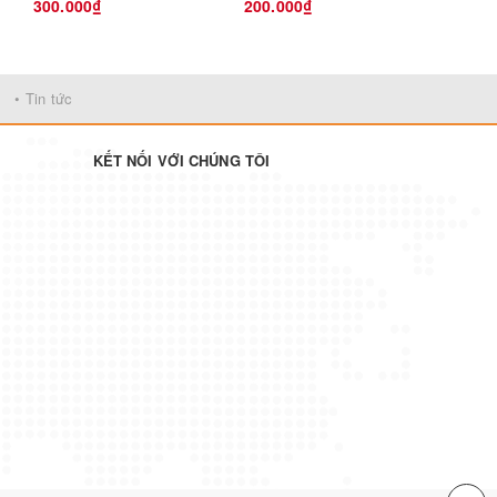
300.000₫
200.000₫
350.
học
- IMO
• Tin tức
KẾT NỐI VỚI CHÚNG TÔI