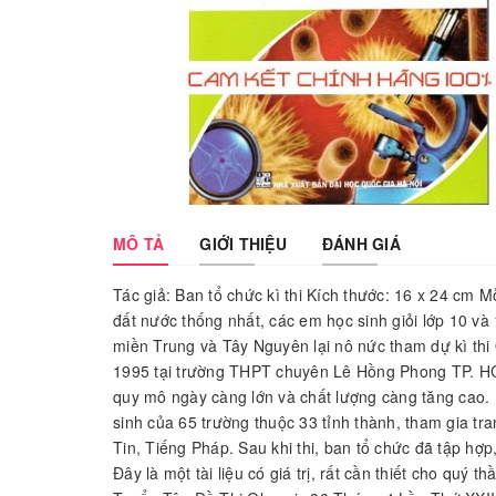
MÔ TẢ
GIỚI THIỆU
ĐÁNH GIÁ
Tác giả: Ban tổ chức kì thi Kích thước: 16 x 24 cm 
đất nước thống nhất, các em học sinh giỏi lớp 10 
miền Trung và Tây Nguyên lại nô nức tham dự kì thi 
1995 tại trường THPT chuyên Lê Hồng Phong TP. HCM.
quy mô ngày càng lớn và chất lượng càng tăng cao. 
sinh của 65 trường thuộc 33 tỉnh thành, tham gia tra
Tin, Tiếng Pháp. Sau khi thi, ban tổ chức đã tập hợp
Đây là một tài liệu có giá trị, rất cần thiết cho quý