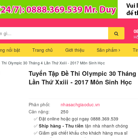
0
Hỗ
ng nổi bật
Trang chủ
Giới thiệu
Sản phẩm
Ti
 Thi Olympic 30 Tháng 4 Lần Thứ Xxiii - 2017 Môn Sinh Học
Tuyển Tập Đề Thi Olympic 30 Tháng
Lần Thứ Xxiii - 2017 Môn Sinh Học
Phân phối:
nhasachgiaoduc.vn
Cân nặng:
250
✅ Đặt online hoặc gọi ngay 0888.369.539
✅
Ship hàng - Thu tiền
tận nhà nhanh chóng
✅ Giảm giá chiết khấu cho khách hàng mua sĩ