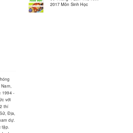
2017 Môn Sinh Học
phóng
n Nam,
c 1994 -
ức với
2 thí
Sử, Địa,
tham dự.
 tập.