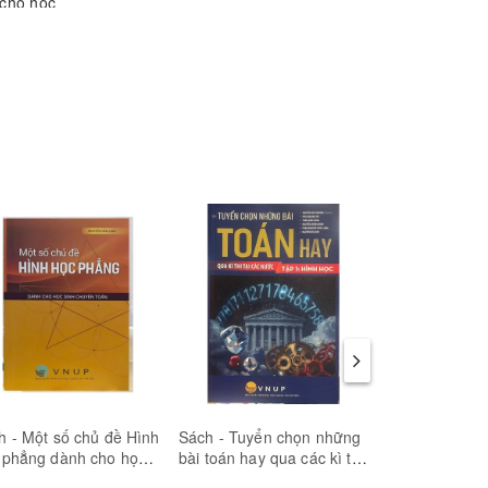
 cho học
c môn
ần 2:
h - Một số chủ đề Hình
Sách - Tuyển chọn những
Sách - Vietna
 phẳng dành cho học
bài toán hay qua các kì thi
Mathematical
h Chuyên Toán
tại các nước - tập 1 hình
Competitions 