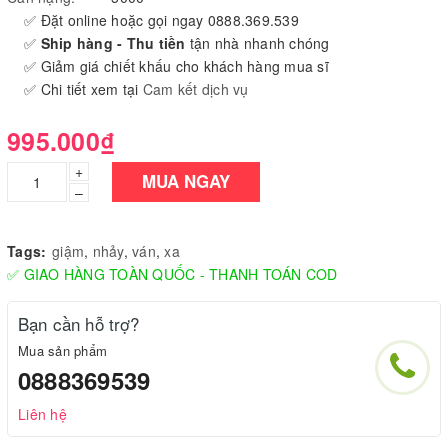
✅ Đặt online hoặc gọi ngay 0888.369.539
✅
Ship hàng - Thu tiền
tận nhà nhanh chóng
✅ Giảm giá chiết khấu cho khách hàng mua sĩ
✅ Chi tiết xem tại
Cam kết dịch vụ
995.000₫
+
MUA NGAY
–
Tags:
giậm
,
nhảy
,
ván
,
xa
✅ GIAO HÀNG TOÀN QUỐC - THANH TOÁN COD
Bạn cần hỗ trợ?
Mua sản phẩm
0888369539
Liên hệ