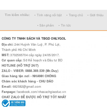
Tìm kiếm nhiều:
• Tính năng nổi bật
• Trang chủ
• Giới thiệu
• Sản phẩm
• Tin tức
CÔNG TY TNHH SÁCH VÀ TBGD ONLYGOL
Địa chỉ:
244 Huỳnh Văn Luỹ, P. Phú Lợi,
Thành phố Hồ Chí Minh
MST:
3702565704 cấp ngày 24/05/2017.
Cơ quan cấp:
Sở Kế hoạch và Đầu tư BD
HOTLINE (HỖ TRỢ 24/7)
ZALO - VIBER: 0888.369.539 (Mr.Duy)
Giao hàng tận nơi - NHANH CHÓNG
Chăm sóc khách hàng - CHU ĐÁO
Email:
682582@gmail.com
Fanpage:
facebook.com/nhasachgiaoduc.vn
CHAT ZALO ĐỄ ĐƯỢC HỖ TRỢ TỐT NHẤT