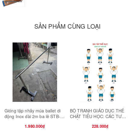
SẢN PHẨM CÙNG LOẠI
Gióng tập nhảy múa ballet di
BỘ TRANH GIÁO DỤC THỂ
động Inox dài 2m ba lê STB-
CHẤT TIỂU HỌC: CÁC TƯ
GM19
THẾ VẬN ĐỘNG CƠ BẢN
1.980.000₫
228.000₫