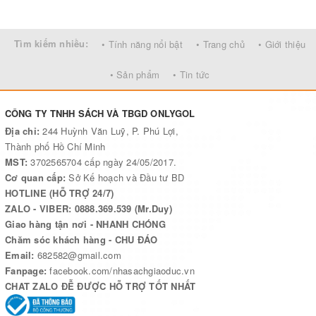
trình môn học Địa lý Việt Nam được giảng dạy ở các trường phổ
thông, chúng ta có thể tìm thấy đầy đủ những kiến thức cơ bản đã
được Bộ Giáo dục & Đào tạo quy định, song được trình bày sâu
Tìm kiếm nhiều:
• Tính năng nổi bật
• Trang chủ
• Giới thiệu
hơn, sinh động hơn, chi tiết hơn. Cuốn sách là tài liệu tham khảo
bổ ích giúp các thầy cô giáo trong trường phổ thông thiết kế các
• Sản phẩm
• Tin tức
bài giảng Địa lý một cách sinh động, hiệu quả.
CÔNG TY TNHH SÁCH VÀ TBGD ONLYGOL
Địa chỉ:
244 Huỳnh Văn Luỹ, P. Phú Lợi,
Thành phố Hồ Chí Minh
MST:
3702565704 cấp ngày 24/05/2017.
Cơ quan cấp:
Sở Kế hoạch và Đầu tư BD
HOTLINE (HỖ TRỢ 24/7)
ZALO - VIBER: 0888.369.539 (Mr.Duy)
Giao hàng tận nơi - NHANH CHÓNG
Chăm sóc khách hàng - CHU ĐÁO
Email:
682582@gmail.com
Fanpage:
facebook.com/nhasachgiaoduc.vn
CHAT ZALO ĐỄ ĐƯỢC HỖ TRỢ TỐT NHẤT