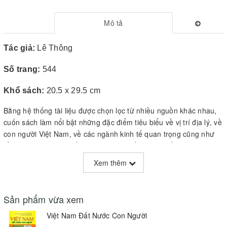
Mô tả
Tác giả:
Lê Thông
Số trang:
544
Khổ sách:
20.5 x 29.5 cm
Bằng hệ thống tài liệu được chọn lọc từ nhiều nguồn khác nhau,
cuốn sách làm nổi bật những đặc điểm tiêu biểu về vị trí địa lý, về
con người Việt Nam, về các ngành kinh tế quan trọng cũng như
về các vùng và một số trung tâm kinh tế lớn của đất nước. Các
tác giả đã vận dụng và cập nhật các tư liệu mới nhất, các quan
Xem thêm
điểm học thuật hiện đại của khoa học Địa lý để cấu trúc nội dung
công trình. Vì thế, tác phẩm không chỉ có giá trị to lớn về mặt
khoa học, mà giá trị thực tiễn của công trình cũng nổi lên rõ nét.
Sản phẩm vừa xem
Cuốn sách bao gồm 5 phần với 26 chương được trình bày
Việt Nam Đất Nước Con Người
trên quan điểm hệ thống, từ hệ thống tự nhiên cho đến dân cư