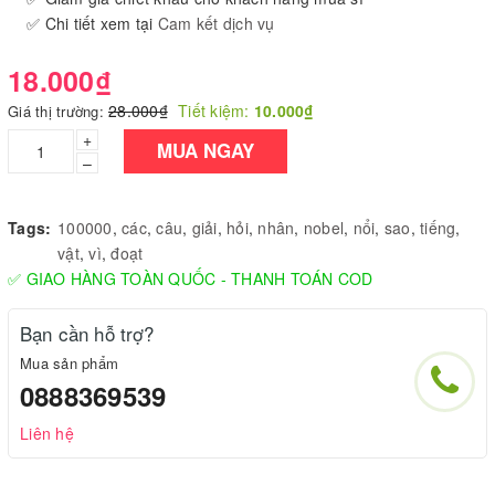
✅ Chi tiết xem tại
Cam kết dịch vụ
18.000₫
28.000₫
Tiết kiệm:
10.000₫
Giá thị trường:
+
MUA NGAY
–
Tags:
100000
,
các
,
câu
,
giải
,
hỏi
,
nhân
,
nobel
,
nổi
,
sao
,
tiếng
,
vật
,
vì
,
đoạt
✅ GIAO HÀNG TOÀN QUỐC - THANH TOÁN COD
Bạn cần hỗ trợ?
Mua sản phẩm
0888369539
Liên hệ