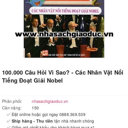
100.000 Câu Hỏi Vì Sao? - Các Nhân Vật Nổi
Tiếng Đoạt Giải Nobel
Phân phối:
nhasachgiaoduc.vn
Cân nặng:
150
✅ Đặt online hoặc gọi ngay 0888.369.539
✅
Ship hàng - Thu tiền
tận nhà nhanh chóng
✅ Giảm giá chiết khấu cho khách hàng mua sĩ