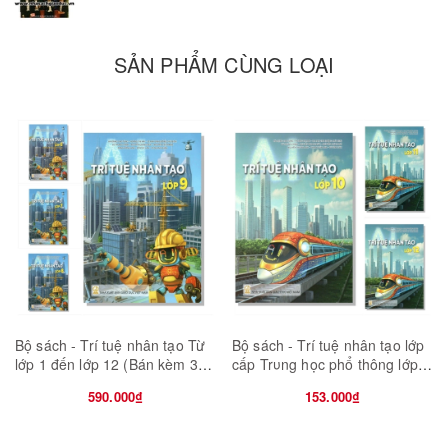
Phía sau hàng loạt câu hỏi Vì sao? Tại sao? Thế nào? Là vô vàn
khái niệm, hiện tượng thiên nhiên, sự vật, quá trình phát triển của
thế giới tự nhiên và con người dẫn dắt, giải thích cho con trẻ hiểu
SẢN PHẨM CÙNG LOẠI
về vũ trụ quanh ta, những điều tưởng như ai cũng biết nhưng
không phải ai cũng giải thích cho trẻ hiểu và chấp nhận lời giải
thích ấy.
Bộ sách - Trí tuệ nhân tạo Từ
Bộ sách - Trí tuệ nhân tạo lớp
lớp 1 đến lớp 12 (Bán kèm 3
cấp Trυng học phổ thông lớp
quyển tập học sinh)
10 11 12 (Bán kèm 2 bút bi TL-
590.000₫
153.000₫
027)