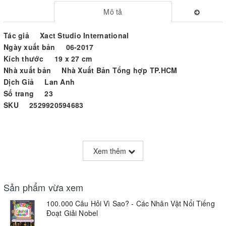
Mô tả
Tác giả Xact Studio International
Ngày xuất bản 06-2017
Kích thước 19 x 27 cm
Nhà xuất bản Nhà Xuất Bản Tổng hợp TP.HCM
Dịch Giả Lan Anh
Số trang 23
SKU 2529920594683
100000 Câu Hỏi Vì Sao?
Xem thêm
Vì sao nước biển có màu xanh và có vị mặn? Vì sao Mặt Trời mọc
ở hướng Đông và lặn ở hướng Tây? Vì sao ông trăng lại ở trên
trời? Vì sao em bé chưa biết nói? Vì sao phải có xăng thì xe mới
Sản phẩm vừa xem
chạy được? Vì sao con thằn lần đi được trên trần nhà? Vì sao...?
100.000 Câu Hỏi Vì Sao? - Các Nhân Vật Nổi Tiếng
Vì sao...?
Đoạt Giải Nobel