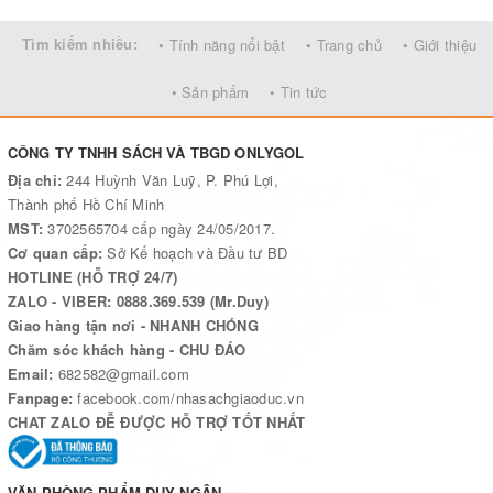
Tìm kiếm nhiều:
• Tính năng nổi bật
• Trang chủ
• Giới thiệu
• Sản phẩm
• Tin tức
CÔNG TY TNHH SÁCH VÀ TBGD ONLYGOL
Địa chỉ:
244 Huỳnh Văn Luỹ, P. Phú Lợi,
Thành phố Hồ Chí Minh
MST:
3702565704 cấp ngày 24/05/2017.
Cơ quan cấp:
Sở Kế hoạch và Đầu tư BD
HOTLINE (HỖ TRỢ 24/7)
ZALO - VIBER: 0888.369.539 (Mr.Duy)
Giao hàng tận nơi - NHANH CHÓNG
Chăm sóc khách hàng - CHU ĐÁO
Email:
682582@gmail.com
Fanpage:
facebook.com/nhasachgiaoduc.vn
CHAT ZALO ĐỄ ĐƯỢC HỖ TRỢ TỐT NHẤT
VĂN PHÒNG PHẨM DUY NGÂN