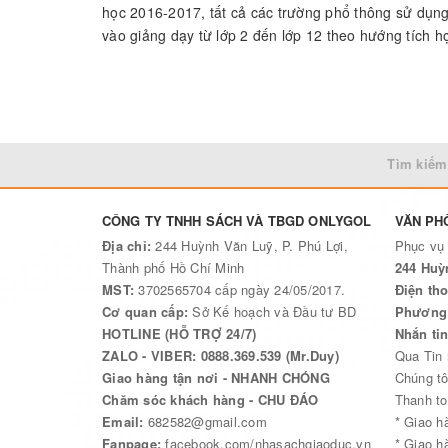
học 2016-2017, tất cả các trường phổ thông sử dụng 
vào giảng dạy từ lớp 2 đến lớp 12 theo hướng tích 
hoạt động giáo dục ngoài giờ lên lớp, các buổi sinh
Việc tích hợp phải phù hợp với đặc điểm tâm sinh l
đảm bảo nội dung giáo dục tự nhiên, nhẹ nhàng, góp
mục tiêu chung của giáo dục.
Tìm kiếm
Bộ sách trên đã được giới thiệu rộng rãi đến các đ
Chỉ thị 05-CT/TW năm 2016 của Bộ Chính Trị
CÔNG TY TNHH SÁCH VÀ TBGD ONLYGOL
VĂN PH
Địa chỉ:
244 Huỳnh Văn Luỹ, P. Phú Lợi,
Phục vụ
Thành phố Hồ Chí Minh
244 Huỳ
MST:
3702565704 cấp ngày 24/05/2017.
Điện tho
Cơ quan cấp:
Sở Kế hoạch và Đầu tư BD
Phương 
HOTLINE (HỖ TRỢ 24/7)
Nhắn ti
ZALO - VIBER: 0888.369.539 (Mr.Duy)
Qua Tin
Giao hàng tận nơi - NHANH CHÓNG
Chúng tô
Chăm sóc khách hàng - CHU ĐÁO
Thanh to
Email:
682582@gmail.com
* Giao h
Fanpage:
facebook.com/nhasachgiaoduc.vn
* Giao h