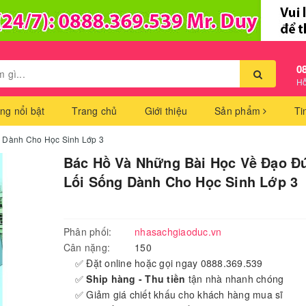
0
Hỗ
ng nổi bật
Trang chủ
Giới thiệu
Sản phẩm
Ti
 Dành Cho Học Sinh Lớp 3
Bác Hồ Và Những Bài Học Về Đạo Đ
Lối Sống Dành Cho Học Sinh Lớp 3
Phân phối:
nhasachgiaoduc.vn
Cân nặng:
150
✅ Đặt online hoặc gọi ngay 0888.369.539
✅
Ship hàng - Thu tiền
tận nhà nhanh chóng
✅ Giảm giá chiết khấu cho khách hàng mua sĩ