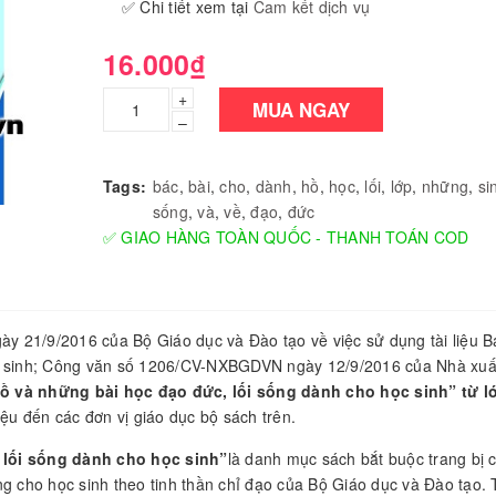
✅ Chi tiết xem tại
Cam kết dịch vụ
16.000₫
+
MUA NGAY
–
Tags:
bác
,
bài
,
cho
,
dành
,
hồ
,
học
,
lối
,
lớp
,
những
,
si
sống
,
và
,
về
,
đạo
,
đức
✅ GIAO HÀNG TOÀN QUỐC - THANH TOÁN COD
/9/2016 của Bộ Giáo dục và Đào tạo về việc sử dụng tài liệu B
ọc sinh; Công văn số 1206/CV-NXBGDVN ngày 12/9/2016 của Nhà xuấ
ồ và những bài học đạo đức, lối sống dành cho học sinh” từ l
hiệu đến các đơn vị giáo dục bộ sách trên.
 lối sống dành cho học sinh”
là danh mục sách bắt buộc trang bị 
ng cho học sinh theo tinh thần chỉ đạo của Bộ Giáo dục và Đào tạo.