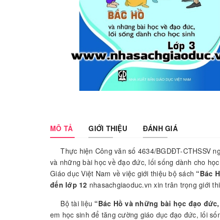
MÔ TẢ
GIỚI THIỆU
ĐÁNH GIÁ
Thực hiện Công văn số 4634/BGDĐT-CTHSSV ngày 21
và những bài học về đạo đức, lối sống dành cho h
Giáo dục Việt Nam về việc giới thiệu bộ sách
“Bác H
đến lớp 12
nhasachgiaoduc.vn xin trân trọng giới t
Bộ tài liệu
“Bác Hồ và những bài học đạo đức,
em học sinh để tăng cường giáo dục đạo đức, lối số