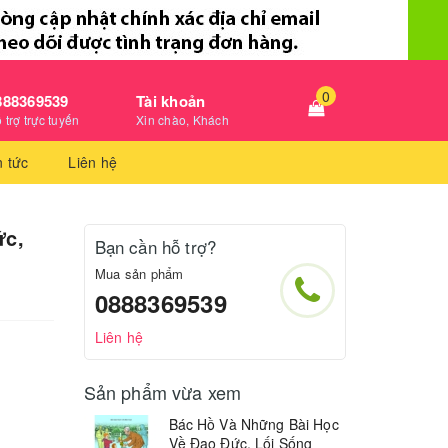
0
888369539
Tài khoản
 trợ trực tuyến
Xin chào, Khách
n tức
Liên hệ
ức,
Bạn cần hỗ trợ?
Mua sản phẩm
0888369539
Liên hệ
Sản phẩm vừa xem
Bác Hồ Và Những Bài Học
Về Đạo Đức, Lối Sống