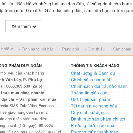
tài liệu “Bác Hồ và những bài học đạo đức, lối sống dành cho học s
hợp trong môn Đạo đức, Giáo dục công dân, các môn học có liên qua
 hoạt lớp, hoạt động Đoàn, Đội…
Xem thêm
ý lứa tuổi học sinh, đặc trưng của từng bộ môn và các hoạt động gi
 phần tạo nên sự gắn bó giữa nội dung học tập với thực tiễn cuộc s
 nhiều:
• Tính năng nổi bật
• Trang chủ
• Giới thiệu
• Sản phẩm
ơn vị trường học trên toàn quốc.
ÒNG PHẨM DUY NGÂN
THÔNG TIN KHÁCH HÀNG
 mọi yêu cầu khách hàng
Chất lượng là Danh dự
nh Văn Lũy, P. Phú Lợi
Chính sách bảo mật
ại: 0888.369.539 (Zalo)
Chính sách đổi trả, bảo hành
thức mua hàng nhanh:
Thông tin giáo dục
n địa chỉ + Sản phẩm cần mua
Giới thiệu sản phẩm
 nhắn SMS-Zalo-Viber-Facebook
Tải danh mục hàng hóa
i sẽ giao hàng đến tận nhà.
Quy định sử dụng
án cho nhân viên bưu điện
Danh mục sản phẩm chi tiết
àng nhanh (1-3 ngày): 60.000đ
Phương thức giao nhận
àng tiêu chuẩn (3-7 ngày): 30.000đ
Phương thức thanh toán