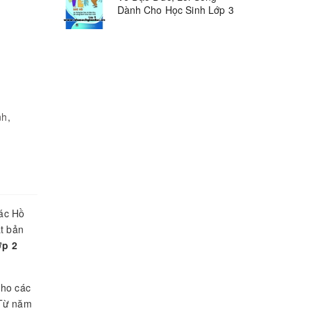
Dành Cho Học Sinh Lớp 3
nh
,
ác Hồ
t bản
ớp 2
cho các
 Từ năm