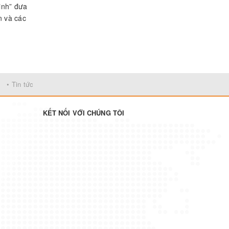
inh” đưa
n và các
áo dục;
ống và
• Tin tức
KẾT NỐI VỚI CHÚNG TÔI