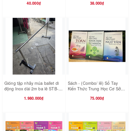
40.000₫
38.000₫
Gióng tập nhảy múa ballet di
Sách - (Combo/ lẻ) Sổ Tay
động Inox dài 2m ba lê STB-
Kiến Thức Trung Học Cơ Sở
GM19
(Toán - Ngữ Văn - Khoa học tự
1.980.000₫
75.000₫
nhiên)