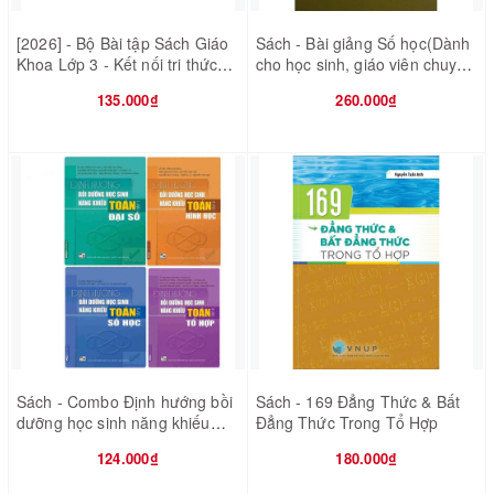
[2026] - Bộ Bài tập Sách Giáo
Sách - Bài giảng Số học(Dành
Khoa Lớp 3 - Kết nối tri thức
cho học sinh, giáo viên chuyên
với cuộc sống - 8 quyển (Bán
Toán)
135.000₫
260.000₫
kèm 8 bao sách)
Sách - Combo Định hướng bồi
Sách - 169 Đẳng Thức & Bất
dưỡng học sinh năng khiếu
Đẳng Thức Trong Tổ Hợp
Toán (Đại số - Hình học - Số
124.000₫
180.000₫
học - Tổ hợp)