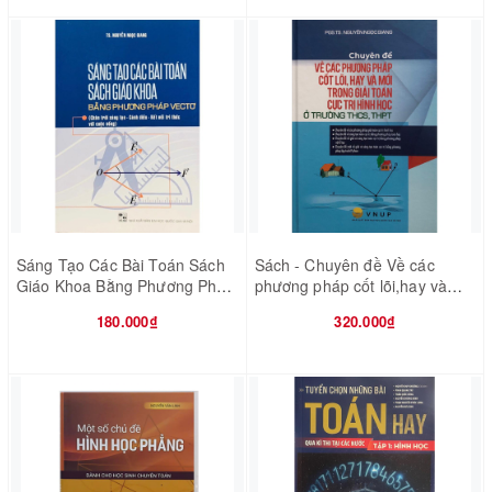
Sáng Tạo Các Bài Toán Sách
Sách - Chuyên đề Về các
Giáo Khoa Bằng Phương Pháp
phương pháp cốt lõi,hay và
Vectơ (Chương Trình Mới)
mới trong giải toán cực trị hình
180.000₫
320.000₫
học ở trường THCS, THPT