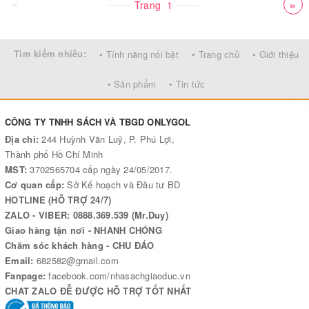
«
»
Trang
1
Tìm kiếm nhiều:
• Tính năng nổi bật
• Trang chủ
• Giới thiệu
• Sản phẩm
• Tin tức
CÔNG TY TNHH SÁCH VÀ TBGD ONLYGOL
Địa chỉ:
244 Huỳnh Văn Luỹ, P. Phú Lợi,
Thành phố Hồ Chí Minh
MST:
3702565704 cấp ngày 24/05/2017.
Cơ quan cấp:
Sở Kế hoạch và Đầu tư BD
HOTLINE (HỖ TRỢ 24/7)
ZALO - VIBER: 0888.369.539 (Mr.Duy)
Giao hàng tận nơi - NHANH CHÓNG
Chăm sóc khách hàng - CHU ĐÁO
Email:
682582@gmail.com
Fanpage:
facebook.com/nhasachgiaoduc.vn
CHAT ZALO ĐỄ ĐƯỢC HỖ TRỢ TỐT NHẤT