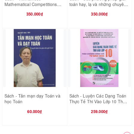
Mathematical Competitions
toán hay, lạ và những chuyên
2013 - 2022 - IMO
đề mới về tìm tòi, sáng tạo
350.000₫
350.000₫
Sách - Tản mạn dạy Toán và
Sách - Luyện Các Dạng Toán
học Toán
Thực Tế Thi Vào Lớp 10 Theo
Chương Trình Mới Từ Năm
60.000₫
259.000₫
2025(Dùng Chung Cho Các Bộ
SGK Hiện Hành)