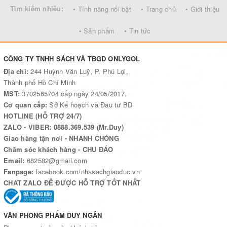
tượng thuộc các lĩnh vực: Toán học, Vật lý, Hóa học, Khoa học,
Tìm kiếm nhiều:
• Tính năng nổi bật
• Trang chủ
• Giới thiệu
Môi trường, Thiên nhiên, Công nghệ, Trái đất - Đại dương, Cơ thể
người, Khoa học vũ trụ, Kiến trúc, Kinh, tế, Du lịch, Địa danh văn
• Sản phẩm
• Tin tức
hóa trên thế giới, Động vật, Thưc vật và Đời sống hoang dã; cung
cấp các kiến thức khoa học và những ứng dụng mới nhất của các
CÔNG TY TNHH SÁCH VÀ TBGD ONLYGOL
lĩnh vực đó. Các cuốn sách đều được viết theo lối dễ hiểu, sinh
Địa chỉ:
244 Huỳnh Văn Luỹ, P. Phú Lợi,
động, hấp dẫn, cùng với hình minh họa rõ ràng, phù hợp với mục
Thành phố Hồ Chí Minh
đích phổ cập kiến thức cho mọi độc giả.
MST:
3702565704 cấp ngày 24/05/2017.
Cơ quan cấp:
Sở Kế hoạch và Đầu tư BD
Chúng tôi hy vọng với bộ sách
100.000 Câu Hỏi Vì Sao?
này sẽ
HOTLINE (HỖ TRỢ 24/7)
là người bạn thân thiết, giúp kiến thức của các em ngày càng
ZALO - VIBER: 0888.369.539 (Mr.Duy)
phong phú và là hành trangkhám phá những điều kỳ thú về thế
Giao hàng tận nơi - NHANH CHÓNG
giới muôn màu, muôn vẻ cho các em.
Chăm sóc khách hàng - CHU ĐÁO
Email:
682582@gmail.com
Fanpage:
facebook.com/nhasachgiaoduc.vn
CHAT ZALO ĐỄ ĐƯỢC HỖ TRỢ TỐT NHẤT
VĂN PHÒNG PHẨM DUY NGÂN