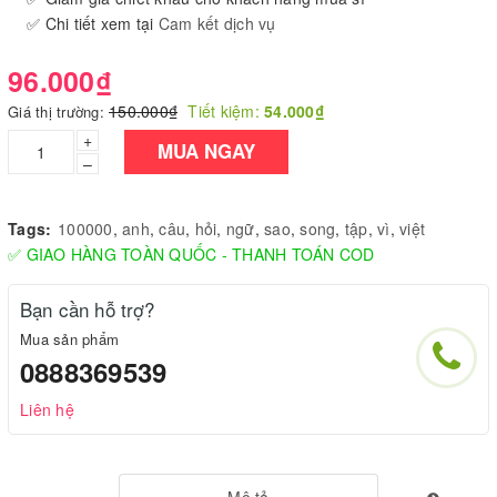
✅ Chi tiết xem tại
Cam kết dịch vụ
96.000₫
150.000₫
Tiết kiệm:
54.000₫
Giá thị trường:
+
MUA NGAY
–
Tags:
100000
,
anh
,
câu
,
hỏi
,
ngữ
,
sao
,
song
,
tập
,
vì
,
việt
✅ GIAO HÀNG TOÀN QUỐC - THANH TOÁN COD
Bạn cần hỗ trợ?
Mua sản phẩm
0888369539
Liên hệ
Mô tả