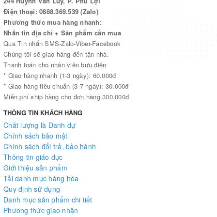
244 Huỳnh Văn Lũy, P. Phú Lợi
bạn trên mọi hành trình để mang lại cho cuộc sống của bạn
Điện thoại: 0888.369.539 (Zalo)
những khúc nhạc du dương ngọt ngào và những ánh hào quang
Phương thức mua hàng nhanh:
lấp lánh!
Nhắn tin địa chỉ + Sản phẩm cần mua
Qua Tin nhắn SMS-Zalo-Viber-Facebook
Chúng tôi sẽ giao hàng đến tận nhà.
Thanh toán cho nhân viên bưu điện
* Giao hàng nhanh (1-3 ngày): 60.000đ
* Giao hàng tiêu chuẩn (3-7 ngày): 30.000đ
Miễn phí ship hàng cho đơn hàng 300.000đ
THÔNG TIN KHÁCH HÀNG
Chất lượng là Danh dự
Chính sách bảo mật
Chính sách đổi trả, bảo hành
Thông tin giáo dục
Giới thiệu sản phẩm
Tải danh mục hàng hóa
Quy định sử dụng
Danh mục sản phẩm chi tiết
Phương thức giao nhận