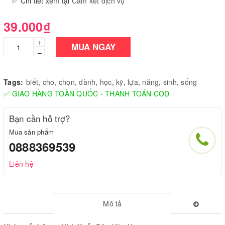
✅ Chi tiết xem tại
Cam kết dịch vụ
39.000₫
+
MUA NGAY
–
Tags:
biết
,
cho
,
chọn
,
dành
,
học
,
kỹ
,
lựa
,
năng
,
sinh
,
sống
✅ GIAO HÀNG TOÀN QUỐC - THANH TOÁN COD
Bạn cần hỗ trợ?
Mua sản phẩm
0888369539
Liên hệ
Mô tả